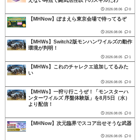
えない時点で闘気活性以下のスキルだわ
2026.08.06
0
【MHNow】ぽまえら東京会場で待ってるぞ
2026.08.06
0
【MHWs】Switch2版モンハンワイルズの動作
環境が判明！
2026.08.05
1
【MHWs】これのチャレクエ追加してるみた
い
2026.08.05
0
【MHWs】一狩り行こうぜ！「モンスターハ
ンターワイルズ 序盤体験版」を8月5日（水）
より配信！
2026.08.05
0
【MHNow】次元臨界でスコア出せそうな武器
2026.08.05
0