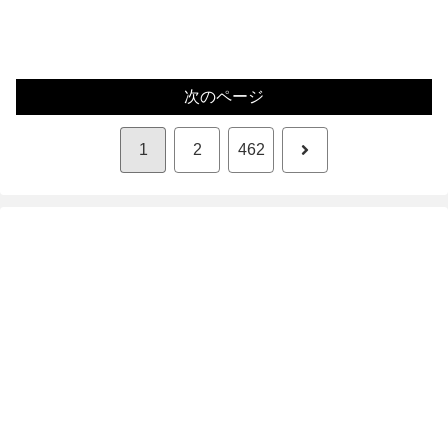
次のページ
次
1
2
462
へ