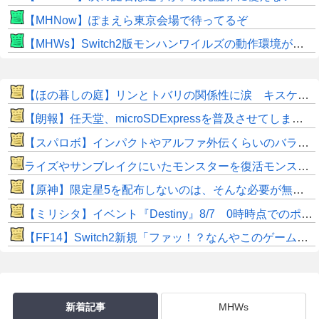
【MHNow】ぽまえら東京会場で待ってるぞ
【MHWs】Switch2版モンハンワイルズの動作環境が判明！
【ほの暮しの庭】リンとトバリの関係性に涙 キスケの株も急上昇
【朗報】任天堂、microSDExpressを普及させてしまう…
【スパロボ】インパクトやアルファ外伝くらいのバランス求む！！ → インパクトも最終的にはコアブースターで雑魚は一撃で倒せてたけどね
ライズやサンブレイクにいたモンスターを復活モンスターと呼ぶのはやめよう
【原神】限定星5を配布しないのは、そんな必要が無いから。
【ミリシタ】イベント『Destiny』8/7 0時時点でのポイント、ハイスコアのボーダー
【FF14】Switch2新規「ファッ！？なんやこのゲームゥ…お使いばっかやんけw」←お使いを愛してからが本当の光の戦士なんだがw
新着記事
MHWs