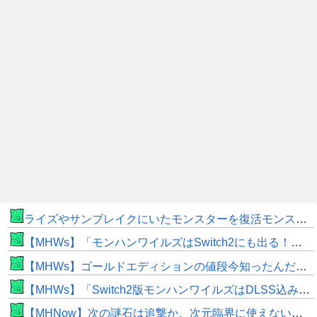
ライズやサンブレイクにいたモンスターを復活モンスターと呼ぶのはやめよう
【MHWs】「モンハンワイルズはSwitch2にも出る！」👈こいつにかけたい言葉ｗｗｗｗｗｗｗｗｗ
【MHWs】ゴールドエディションの値段今知ったんだけどやっっっっっっすwwwww
【MHWs】「Switch2版モンハンワイルズはDLSS込みで最大1440p動作」
【MHNow】次の謎石は追撃か。次元臨界に使えない時点で闘気活性以下のスキルだわ