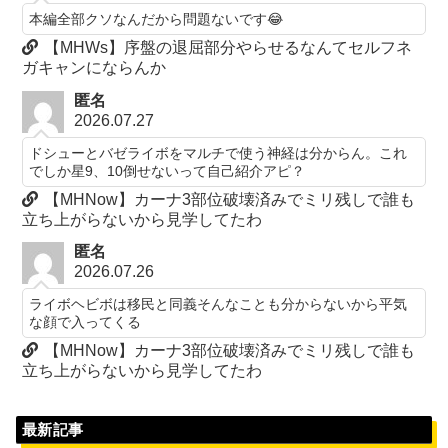
本編全部クソなんだから問題ないです😂
【MHWs】序盤の退屈部分やらせるなんてセルフネ
ガキャンにならんか
匿名
2026.07.27
ドシューとバゼライボをマルチで使う神経は分からん。これ
でしか星9、10倒せないって自己紹介アピ？
【MHNow】カーナ3部位破壊済みでミリ残しで誰も
立ち上がらないから見学してたわ
匿名
2026.07.26
ライボヘビボは移民と同義そんなことも分からないから平気
な顔で入ってくる
【MHNow】カーナ3部位破壊済みでミリ残しで誰も
立ち上がらないから見学してたわ
最新記事