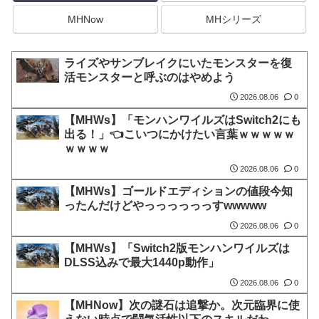
MHNow
MHシリーズ
ライズやサンブレイクにいたモンスターを復
活モンスターと呼ぶのはやめよう
2026.08.06
0
【MHWs】「モンハンワイルズはSwitch2にも
出る！」👈こいつにかけたい言葉ｗｗｗｗｗ
ｗｗｗｗ
2026.08.06
0
【MHWs】ゴールドエディションの値段今知
ったんだけどやっっっっっっすwwwww
2026.08.06
0
【MHWs】「Switch2版モンハンワイルズは
DLSS込みで最大1440p動作」
2026.08.06
0
【MHNow】次の謎石は追撃か。次元臨界に使