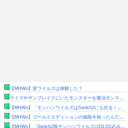
【MHWs】皆ワイルズは体験した？
ライズやサンブレイクにいたモンスターを復活モンスターと呼ぶのはやめよう
【MHWs】「モンハンワイルズはSwitch2にも出る！」👈こいつにかけたい言葉ｗｗｗｗｗｗｗｗｗ
【MHWs】ゴールドエディションの値段今知ったんだけどやっっっっっっすwwwww
【MHWs】「Switch2版モンハンワイルズはDLSS込みで最大1440p動作」