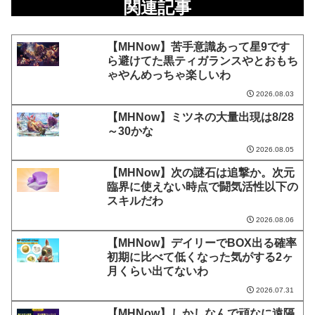
関連記事
【MHNow】苦手意識あって星9です
ら避けてた黒ティガランスやとおもち
ゃやんめっちゃ楽しいわ
2026.08.03
【MHNow】ミツネの大量出現は8/28
～30かな
2026.08.05
【MHNow】次の謎石は追撃か。次元
臨界に使えない時点で闘気活性以下の
スキルだわ
2026.08.06
【MHNow】デイリーでBOX出る確率
初期に比べて低くなった気がする2ヶ
月くらい出てないわ
2026.07.31
【MHNow】しかしなんで頑なに遠隔