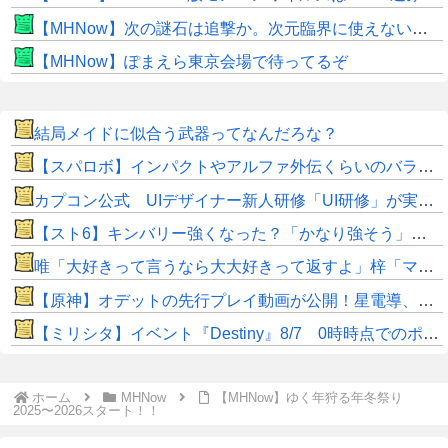
【MHNow】次の謎石は追撃か。次元臨界に使えない時点で闘気活性以下のスキルだわ
【MHNow】ぽまえら東京会場で待ってるぞ
結局メイドに似合う武器ってなんだろな？
【スパロボ】インパクトやアルファ外伝くらいのバランス求む！！ → インパクトも最終的にはコアブースターで雑魚は一撃で倒せてたけどね
カプコン公式 UIデザイナー新人研修「UI研修」が実装まで進みました！
【スト6】キンバリー強くなった？「かなり強そう」「勝てなくなった」
唯「大好きって言うなら大大好きって返すよ」梓「マジですか！？大好き！唯先輩好き好き大好き！」ﾊｧﾊｧ唯「お、おう」
【原神】オデットの先行プレイ動画が公開！星電導、星拡散両方で使える⁉
【ミリシタ】イベント『Destiny』8/7 0時時点でのポイント、ハイスコアのボーダー
ホーム
MHNow
【MHNow】ゆく年狩る年冬祭り
2025〜2026スタート！！