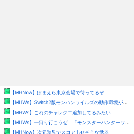
【MHNow】ぽまえら東京会場で待ってるぞ
【MHWs】Switch2版モンハンワイルズの動作環境が判明！
【MHWs】これのチャレクエ追加してるみたい
【MHWs】一狩り行こうぜ！「モンスターハンターワイルズ 序盤体験版」を8月5日（水）より配信！
【MHNow】次元臨界でスコア出せそうな武器