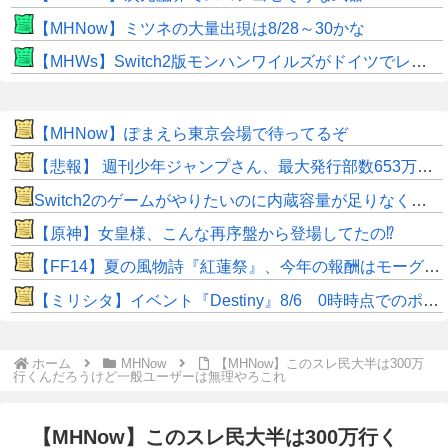
【MHNow】ミツネの大量出現は8/28～30かな
【MHWs】Switch2版モンハンワイルズがドイツでレーティングされる！9月のサードダイレクトで発表か！？
【MHNow】ぽまえら東京会場で待ってるぞ
【悲報】 週刊少年ジャンプさん、最大発行部数653万部から急降下でついに100万部を割ってしまうwwwwww
Switch2のゲームがやりたいのに内蔵容量が足りなくてゲームができない
【原神】女皇様、こんな再序盤から登場してたの⁉
【FF14】夏の風物詩『紅蓮祭』、今年の報酬はモーグリ特大マウント！ヒカセン達の評価はいかに？「水着や浴衣などのかわいいオシャレ装備が良かった」との声も
【ミリシタ】イベント『Destiny』8/6 0時時点でのポイント、ハイスコアのボーダー
ホーム
MHNow
【MHNow】このスレ民大半は300万
行くんだろうけど一般ユーザーは無理やろこれ
【MHNow】このスレ民大半は300万行く