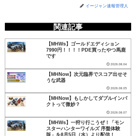
イージャン速報管理人
関連記事
【MHWs】ゴールドエディション
7990円！！！！PDE買ったやつ馬鹿
です
2026.08.04
【MHNow】次元臨界でスコア出せそ
うな武器
2026.08.05
【MHNow】もしかしてダブルインパ
クトって微妙？
2026.08.07
【MHWs】一狩り行こうぜ！「モン
スターハンターワイルズ 序盤体験
版」を8月5日（水）より配信！