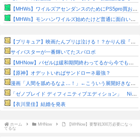
【MHWs】ワイルズアセンダンスのためにPS5pro買おうとしたら転売価格ばかりじゃねーか
【MHWs】モンハンワイルズ始めたけど普通に面白いじゃん
【プリキュア】映画たんプリは泣ける！？かりん役『鬼頭明里さん』アラン役『島﨑信長さん』レイン役『内山昂輝さん』だと判明！！
サイバスターが一番輝いてたスパロボ
【MHNow】バゼルは緩和期間終わってるから今でもとんでもない数必要なんじゃない？
【原神】オデットいればサンドローネ最強？
漫画「人間を舐めるなよ…！」←こういう展開好きなんやがｗｗｗｗ
「ゼノブレイド ディフィニティブエディション」 Nintendo Switch 2 Edition 3,713 本
【衣川里佳】結婚を発表
ホーム
MHNow
【MHNow】要撃戦300万必要になっ
てるな