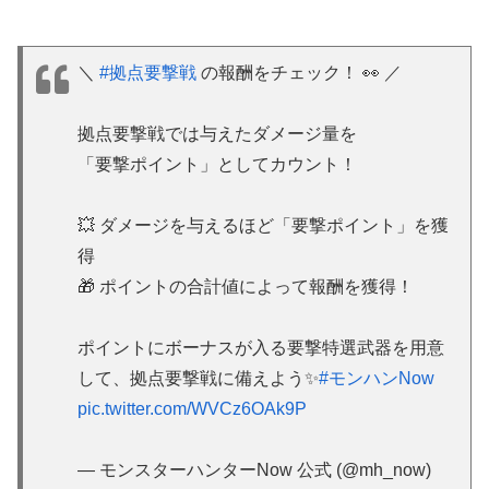
＼
#拠点要撃戦
の報酬をチェック！ 👀 ／
拠点要撃戦では与えたダメージ量を
「要撃ポイント」としてカウント！
💥 ダメージを与えるほど「要撃ポイント」を獲
得
🎁 ポイントの合計値によって報酬を獲得！
ポイントにボーナスが入る要撃特選武器を用意
して、拠点要撃戦に備えよう✨
#モンハンNow
pic.twitter.com/WVCz6OAk9P
— モンスターハンターNow 公式 (@mh_now)