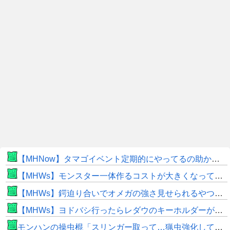
【MHNow】タマゴイベント定期的にやってるの助かるよね
【MHWs】モンスター一体作るコストが大きくなっている昨今でこそ亜種に頼るべきだよな
【MHWs】鍔迫り合いでオメガの強さ見せられるやつ一番すき
【MHWs】ヨドバシ行ったらレダウのキーホルダーが100円で売ってて草
モンハンの操虫棍「スリンガー取って…猟虫強化して…エキス取って… よし、戦うぞ」←これ