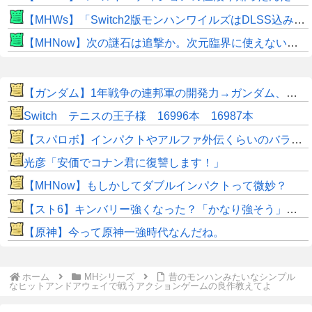
【MHWs】「Switch2版モンハンワイルズはDLSS込みで最大1440p動作」
【MHNow】次の謎石は追撃か。次元臨界に使えない時点で闘気活性以下のスキルだわ
【ガンダム】1年戦争の連邦軍の開発力→ガンダム、ガンキャノン、ガンタンク、ジム、ボール
Switch テニスの王子様 16996本 16987本
【スパロボ】インパクトやアルファ外伝くらいのバランス求む！！ → インパクトも最終的にはコアブースターで雑魚は一撃で倒せてたけどね
光彦「安価でコナン君に復讐します！」
【MHNow】もしかしてダブルインパクトって微妙？
【スト6】キンバリー強くなった？「かなり強そう」「勝てなくなった」
【原神】今って原神一強時代なんだね。
ホーム
MHシリーズ
昔のモンハンみたいなシンプル
なヒットアンドアウェイで戦うアクションゲームの良作教えてよ