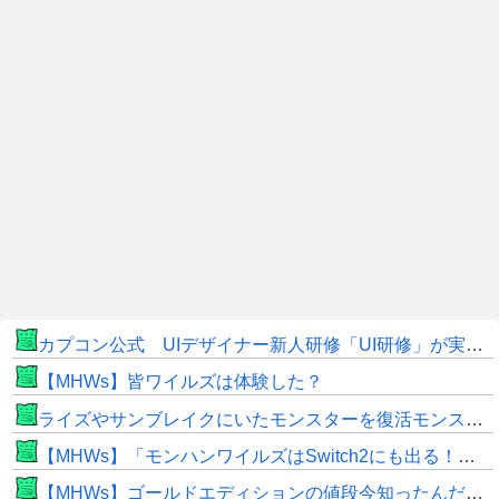
カプコン公式 UIデザイナー新人研修「UI研修」が実装まで進みました！
【MHWs】皆ワイルズは体験した？
ライズやサンブレイクにいたモンスターを復活モンスターと呼ぶのはやめよう
【MHWs】「モンハンワイルズはSwitch2にも出る！」👈こいつにかけたい言葉ｗｗｗｗｗｗｗｗｗ
【MHWs】ゴールドエディションの値段今知ったんだけどやっっっっっっすwwwww