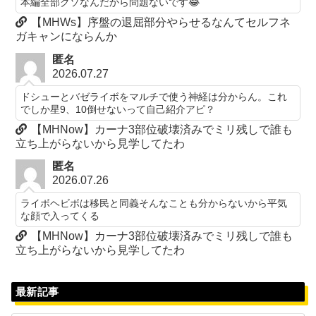
本編全部クソなんだから問題ないです😂
【MHWs】序盤の退屈部分やらせるなんてセルフネ
ガキャンにならんか
匿名
2026.07.27
ドシューとバゼライボをマルチで使う神経は分からん。これ
でしか星9、10倒せないって自己紹介アピ？
【MHNow】カーナ3部位破壊済みでミリ残しで誰も
立ち上がらないから見学してたわ
匿名
2026.07.26
ライボヘビボは移民と同義そんなことも分からないから平気
な顔で入ってくる
【MHNow】カーナ3部位破壊済みでミリ残しで誰も
立ち上がらないから見学してたわ
最新記事