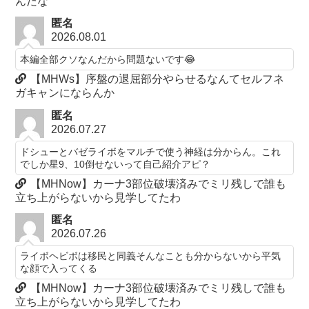
んだな
匿名
2026.08.01
本編全部クソなんだから問題ないです😂
【MHWs】序盤の退屈部分やらせるなんてセルフネ
ガキャンにならんか
匿名
2026.07.27
ドシューとバゼライボをマルチで使う神経は分からん。これ
でしか星9、10倒せないって自己紹介アピ？
【MHNow】カーナ3部位破壊済みでミリ残しで誰も
立ち上がらないから見学してたわ
匿名
2026.07.26
ライボヘビボは移民と同義そんなことも分からないから平気
な顔で入ってくる
【MHNow】カーナ3部位破壊済みでミリ残しで誰も
立ち上がらないから見学してたわ