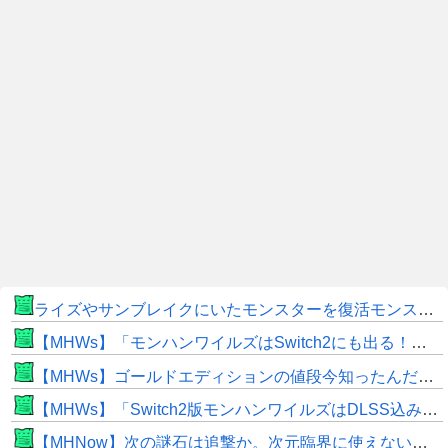
ライズやサンブレイクにいたモンスターを復活モンスターと呼ぶのはやめよう
【MHWs】「モンハンワイルズはSwitch2にも出る！」👈こいつにかけたい言葉ｗｗｗｗｗｗｗｗｗ
【MHWs】ゴールドエディションの値段今知ったんだけどやっっっっっっすwwwww
【MHWs】「Switch2版モンハンワイルズはDLSS込みで最大1440p動作」
【MHNow】次の謎石は追撃か。次元臨界に使えない時点で闘気活性以下のスキルだわ