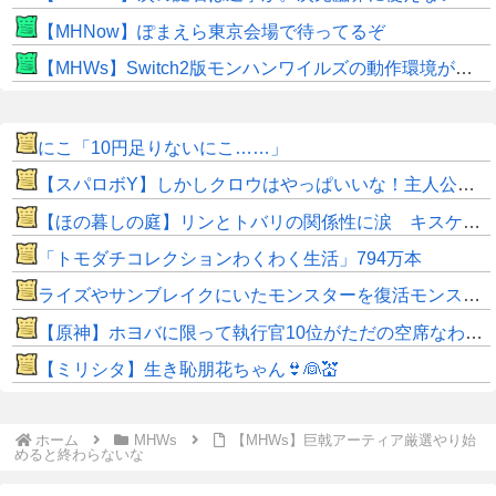
【MHNow】ぽまえら東京会場で待ってるぞ
【MHWs】Switch2版モンハンワイルズの動作環境が判明！
にこ「10円足りないにこ……」
【スパロボY】しかしクロウはやっぱいいな！主人公として魅力的すぎる…！
【ほの暮しの庭】リンとトバリの関係性に涙 キスケの株も急上昇
「トモダチコレクションわくわく生活」794万本
ライズやサンブレイクにいたモンスターを復活モンスターと呼ぶのはやめよう
【原神】ホヨバに限って執行官10位がただの空席なわけない！
【ミリシタ】生き恥朋花ちゃん👙👰💒
ホーム
MHWs
【MHWs】巨戟アーティア厳選やり始
めると終わらないな