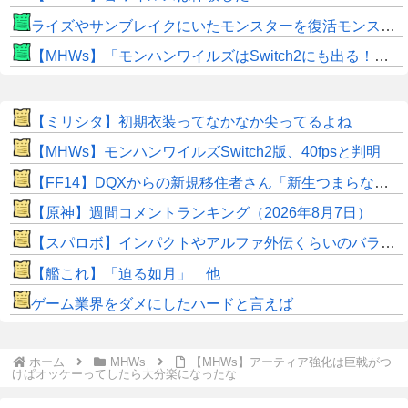
ライズやサンブレイクにいたモンスターを復活モンスターと呼ぶのはやめよう
【MHWs】「モンハンワイルズはSwitch2にも出る！」👈こいつにかけたい言葉ｗｗｗｗｗｗｗｗｗ
【ミリシタ】初期衣装ってなかなか尖ってるよね
【MHWs】モンハンワイルズSwitch2版、40fpsと判明
【FF14】DQXからの新規移住者さん「新生つまらないって聞いてたけど普通に面白くてワロタｗｗ」
【原神】週間コメントランキング（2026年8月7日）
【スパロボ】インパクトやアルファ外伝くらいのバランス求む！！ → インパクトも最終的にはコアブースターで雑魚は一撃で倒せてたけどね
【艦これ】「迫る如月」 他
ゲーム業界をダメにしたハードと言えば
ホーム
MHWs
【MHWs】アーティア強化は巨戟がつ
けぱオッケーってしたら大分楽になったな