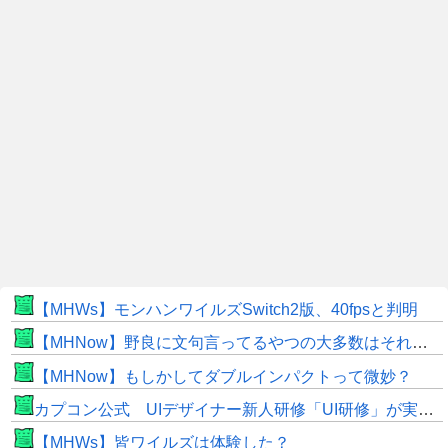
【MHWs】モンハンワイルズSwitch2版、40fpsと判明
【MHNow】野良に文句言ってるやつの大多数はそれしてないだけの雑魚だから聞く耳持つだけムダよ
【MHNow】もしかしてダブルインパクトって微妙？
カプコン公式 UIデザイナー新人研修「UI研修」が実装まで進みました！
【MHWs】皆ワイルズは体験した？