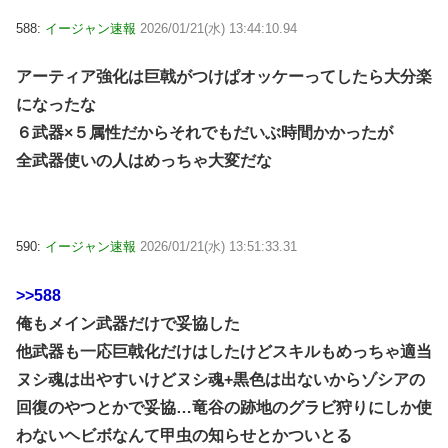
588:
イージャン速報
2026/01/21(水) 13:44:10.94
アーティア強化は巨戟がつけぱオッケーってしたら大分楽
になったな
６武器×５属性だからそれでもだいぶ時間かかったが
全武器使いの人はめっちゃ大変だな
590:
イージャン速報
2026/01/21(水) 13:51:33.31
>>588
俺もメイン武器だけで妥協した
他武器も一応巨戟化だけはしたけどスキルもめっちゃ適当
ヌシ魂は出やすいけどヌシ魂+黒色は出ないからゾシアの
回復のやつとかで妥協…竜谷の跡地のグラビ狩りにしか使
わないヘビボなんて甲虫の知らせとかついとる