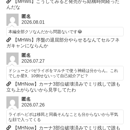
【MHWs】こうしてみると発売から結構時間経った
んだな
匿名
2026.08.01
本編全部クソなんだから問題ないです😂
【MHWs】序盤の退屈部分やらせるなんてセルフネ
ガキャンにならんか
匿名
2026.07.27
ドシューとバゼライボをマルチで使う神経は分からん。これ
でしか星9、10倒せないって自己紹介アピ？
【MHNow】カーナ3部位破壊済みでミリ残しで誰も
立ち上がらないから見学してたわ
匿名
2026.07.26
ライボヘビボは移民と同義そんなことも分からないから平気
な顔で入ってくる
【MHNow】カーナ3部位破壊済みでミリ残しで誰も