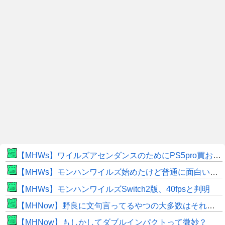
【MHWs】ワイルズアセンダンスのためにPS5pro買おうとしたら転売価格ばかりじゃねーか
【MHWs】モンハンワイルズ始めたけど普通に面白いじゃん
【MHWs】モンハンワイルズSwitch2版、40fpsと判明
【MHNow】野良に文句言ってるやつの大多数はそれしてないだけの雑魚だから聞く耳持つだけムダよ
【MHNow】もしかしてダブルインパクトって微妙？