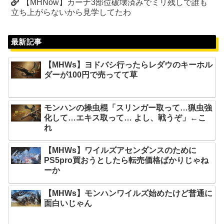
【MHNow】カーナ3部位破壊済みでミリ残しで誰も
立ち上がらないから見学してたわ
最新記事
【MHWs】ヨドバシ行ったらレダウのキーホル
ダーが100円で売ってて草
モンハンの操虫棍「スリンガー取って…猟虫強
化して…エキス取って… よし、戦うぞ」←こ
れ
【MHWs】ワイルズアセンダンスのために
PS5pro買おうとしたら転売価格ばかりじゃね
ーか
【MHWs】モンハンワイルズ始めたけど普通に
面白いじゃん