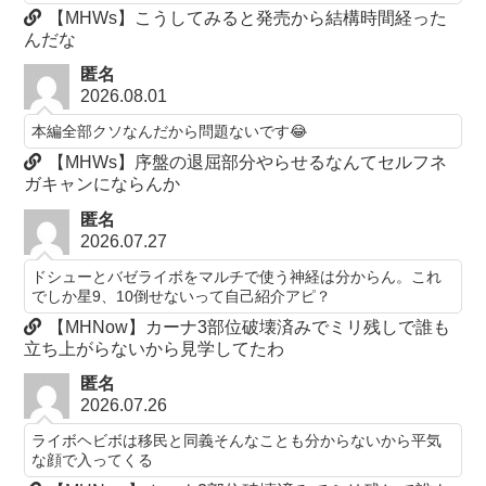
【MHWs】こうしてみると発売から結構時間経った
んだな
匿名
2026.08.01
本編全部クソなんだから問題ないです😂
【MHWs】序盤の退屈部分やらせるなんてセルフネ
ガキャンにならんか
匿名
2026.07.27
ドシューとバゼライボをマルチで使う神経は分からん。これ
でしか星9、10倒せないって自己紹介アピ？
【MHNow】カーナ3部位破壊済みでミリ残しで誰も
立ち上がらないから見学してたわ
匿名
2026.07.26
ライボヘビボは移民と同義そんなことも分からないから平気
な顔で入ってくる