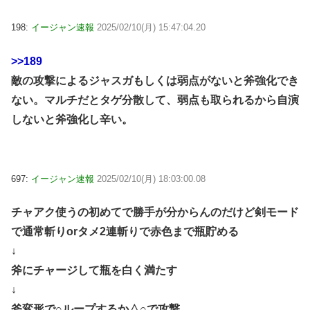
198:
イージャン速報
2025/02/10(月) 15:47:04.20
>>189
敵の攻撃によるジャスガもしくは弱点がないと斧強化でき
ない。マルチだとタゲ分散して、弱点も取られるから自演
しないと斧強化し辛い。
697:
イージャン速報
2025/02/10(月) 18:03:00.08
チャアク使うの初めてで勝手が分からんのだけど剣モード
で通常斬りorタメ2連斬りで赤色まで瓶貯める
↓
斧にチャージして瓶を白く満たす
↓
斧変形で○ループするか△○で攻撃