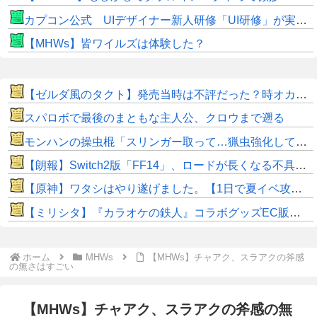
カプコン公式 UIデザイナー新人研修「UI研修」が実装まで進みました！
【MHWs】皆ワイルズは体験した？
【ゼルダ風のタクト】発売当時は不評だった？時オカから激変したキャラデザに「なんじゃこりゃ」
スパロボで最後のまともな主人公、クロウまで遡る
モンハンの操虫棍「スリンガー取って…猟虫強化して…エキス取って… よし、戦うぞ」←これ
【朗報】Switch2版「FF14」、ロードが長くなる不具合の修正パッチを本日配信
【原神】ワタシはやり遂げました。【1日で夏イベ攻略】
【ミリシタ】『カラオケの鉄人』コラボグッズEC販売開始📢
ホーム
MHWs
【MHWs】チャアク、スラアクの斧感
の無さはすごい
【MHWs】チャアク、スラアクの斧感の無