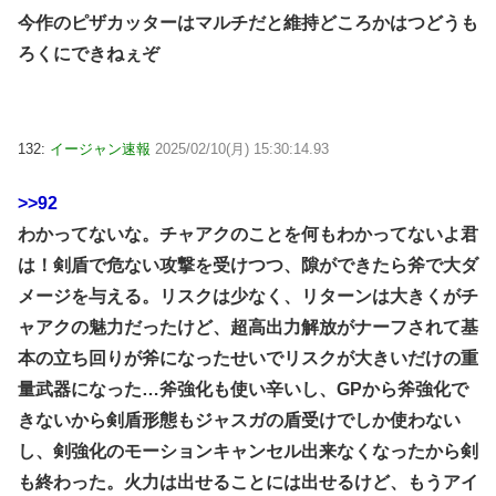
今作のピザカッターはマルチだと維持どころかはつどうも
ろくにできねぇぞ
132:
イージャン速報
2025/02/10(月) 15:30:14.93
>>92
わかってないな。チャアクのことを何もわかってないよ君
は！剣盾で危ない攻撃を受けつつ、隙ができたら斧で大ダ
メージを与える。リスクは少なく、リターンは大きくがチ
ャアクの魅力だったけど、超高出力解放がナーフされて基
本の立ち回りが斧になったせいでリスクが大きいだけの重
量武器になった…斧強化も使い辛いし、GPから斧強化で
きないから剣盾形態もジャスガの盾受けでしか使わない
し、剣強化のモーションキャンセル出来なくなったから剣
も終わった。火力は出せることには出せるけど、もうアイ