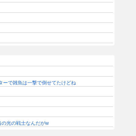
ターで雑魚は一撃で倒せてたけどね
当の光の戦士なんだがw