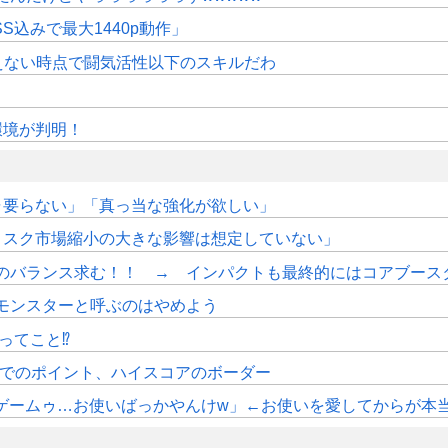
SS込みで最大1440p動作」
えない時点で闘気活性以下のスキルだわ
作環境が判明！
ャ要らない」「真っ当な強化が欲しい」
ィスク市場縮小の大きな影響は想定していない」
のバランス求む！！ → インパクトも最終的にはコアブース
モンスターと呼ぶのはやめよう
ってこと⁉
時時点でのポイント、ハイスコアのボーダー
やこのゲームゥ…お使いばっかやんけw」←お使いを愛してからが本