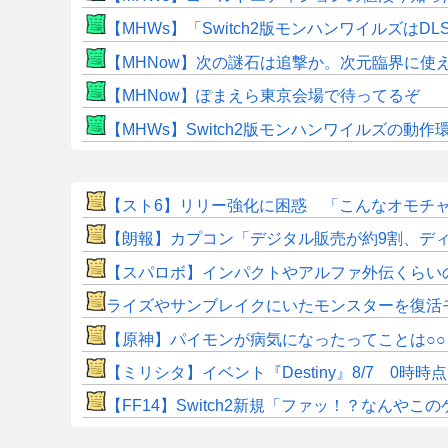
【MHWs】「Switch2版モンハンワイルズはDL
【MHNow】次の謎石は追撃か。次元臨界に使
【MHNow】ぽまえら東京会場で待ってるぞ
【MHWs】Switch2版モンハンワイルズの動
【スト6】リリー強化に困惑 「こんなオモチ
【朗報】カプコン「デジタル販売が約9割、デ
【スパロボ】インパクトやアルファ外伝くらい
ライズやサンブレイクにいたモンスターを復活
【原神】パイモンが病気になったってことは○○
【ミリシタ】イベント『Destiny』8/7 0
【FF14】Switch2新規「ファッ！？なん