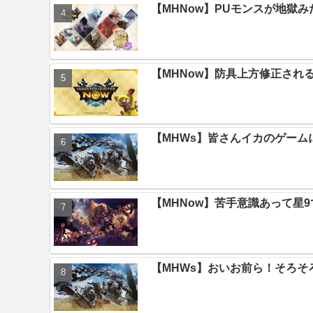
【MHNow】PUモンスが地獄
【MHNow】防具上方修正され
【MHWs】皆さんイカのゲー
【MHNow】苦手意識あって星
【MHWs】おいお前ら！そろそ