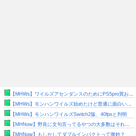
【MHWs】ワイルズアセンダンスのためにPS5pro買おうとしたら転売価格ばかりじゃねーか
【MHWs】モンハンワイルズ始めたけど普通に面白いじゃん
【MHWs】モンハンワイルズSwitch2版、40fpsと判明
【MHNow】野良に文句言ってるやつの大多数はそれしてないだけの雑魚だから聞く耳持つだけムダよ
【MHNow】もしかしてダブルインパクトって微妙？