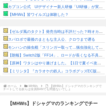
カプコン公式 UIデザイナー新人研修「UI研修」が実装まで進みました！
【MHWs】皆ワイルズは体験した？
【ゼルダ風のタクト】発売当時は不評だった？時オカから激変したキャラデザに「なんじゃこりゃ」
スパロボで最後のまともな主人公、クロウまで遡る
モンハンの操虫棍「スリンガー取って…猟虫強化して…エキス取って… よし、戦うぞ」←これ
【朗報】Switch2版「FF14」、ロードが長くなる不具合の修正パッチを本日配信
【原神】ワタシはやり遂げました。【1日で夏イベ攻略】
【ミリシタ】『カラオケの鉄人』コラボグッズEC販売開始📢
ホーム
MHWs
【MHWs】ドシャグマのランキングで
チートしてる奴らは全員BANでも問題ないでしょ
【MHWs】ドシャグマのランキングでチー