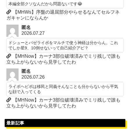
本編全部クソなんだから問題ないです😂
【MHWs】序盤の退屈部分やらせるなんてセルフネ
ガキャンにならんか
匿名
2026.07.27
ドシューとバゼライボをマルチで使う神経は分からん。これ
でしか星9、10倒せないって自己紹介アピ？
【MHNow】カーナ3部位破壊済みでミリ残しで誰も
立ち上がらないから見学してたわ
匿名
2026.07.26
ライボヘビボは移民と同義そんなことも分からないから平気
な顔で入ってくる
【MHNow】カーナ3部位破壊済みでミリ残しで誰も
立ち上がらないから見学してたわ
最新記事