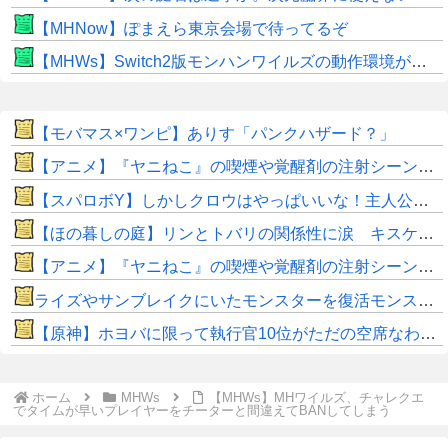
【MHNow】ぽまえら東京会場で待ってるぞ
【MHWs】Switch2版モンハンワイルズの動作環境が判明！
【モバマス×ワンピ】ありす「パンクハザード？」
【アニメ】『ヤニねこ』の喫煙や覚醒剤の注射シーン、青少年への影響をめぐってBPOで問題視「社会的な問題になっている時に紛らわしいことをするな」
【スパロボY】しかしクロウはやっぱいいな！主人公として魅力的すぎる…！
【ほの暮しの庭】リンとトバリの関係性に涙 キスケの株も急上昇
【アニメ】『ヤニねこ』の喫煙や覚醒剤の注射シーン、青少年への影響をめぐってBPOで問題視「社会的な問題になっている時に紛らわしいことをするな」
ライズやサンブレイクにいたモンスターを復活モンスターと呼ぶのはやめよう
【原神】ホヨバに限って執行官10位がただの空席なわけない！
ホーム
MHWs
【MHWs】MHワイルズ、チャレクエ
でタイムが早いプレイヤーをチーターと間違えてBANしてしまう