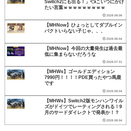
Switch2にも出る！」👈こいつにかけ
たい言葉ｗｗｗｗｗｗｗｗｗ
2026.08.06
【MHNow】ひょっとしてダブルイン
パクトいらない子じゃ、、、
2026.08.04
【MHNow】今回の大量発生は過去最
低に集まらないだろうな
2026.07.31
【MHWs】ゴールドエディション
7990円！！！！PDE買ったやつ馬鹿
です
2026.08.04
【MHWs】Switch2版モンハンワイル
ズがドイツでレーティングされる！9
月のサードダイレクトで発表か！？
2026.08.04