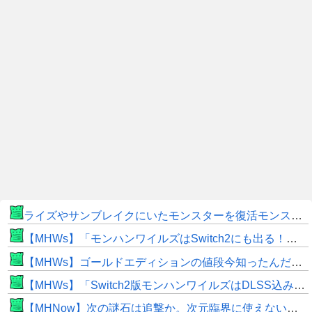
ライズやサンブレイクにいたモンスターを復活モンスターと呼ぶのはやめよう
【MHWs】「モンハンワイルズはSwitch2にも出る！」👈こいつにかけたい言葉ｗｗｗｗｗｗｗｗｗ
【MHWs】ゴールドエディションの値段今知ったんだけどやっっっっっっすwwwww
【MHWs】「Switch2版モンハンワイルズはDLSS込みで最大1440p動作」
【MHNow】次の謎石は追撃か。次元臨界に使えない時点で闘気活性以下のスキルだわ