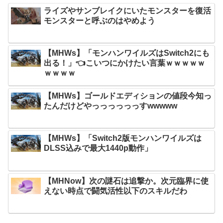
ライズやサンブレイクにいたモンスターを復活
モンスターと呼ぶのはやめよう
【MHWs】「モンハンワイルズはSwitch2にも
出る！」👈こいつにかけたい言葉ｗｗｗｗｗ
ｗｗｗｗ
【MHWs】ゴールドエディションの値段今知っ
たんだけどやっっっっっっすwwwww
【MHWs】「Switch2版モンハンワイルズは
DLSS込みで最大1440p動作」
【MHNow】次の謎石は追撃か。次元臨界に使
えない時点で闘気活性以下のスキルだわ