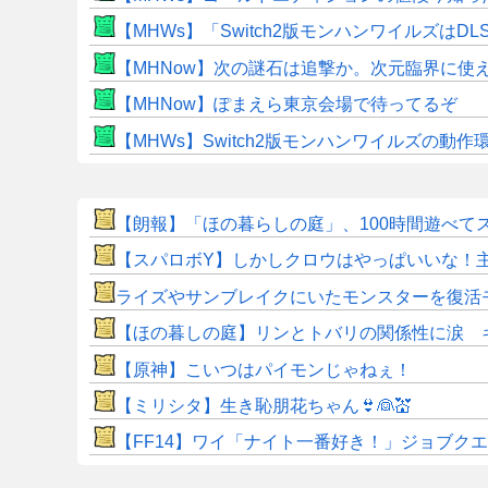
【MHWs】「Switch2版モンハンワイルズはDL
【MHNow】次の謎石は追撃か。次元臨界に使
【MHNow】ぽまえら東京会場で待ってるぞ
【MHWs】Switch2版モンハンワイルズの動
【朗報】「ほの暮らしの庭」、100時間遊べて
【スパロボY】しかしクロウはやっぱいいな！
ライズやサンブレイクにいたモンスターを復活
【ほの暮しの庭】リンとトバリの関係性に涙 
【原神】こいつはパイモンじゃねぇ！
【ミリシタ】生き恥朋花ちゃん👙👰💒
【FF14】ワイ「ナイト一番好き！」ジョブク