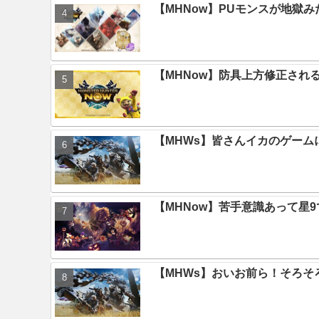
【MHNow】PUモンスが地獄
【MHNow】防具上方修正され
【MHWs】皆さんイカのゲー
【MHNow】苦手意識あって星
【MHWs】おいお前ら！そろそ