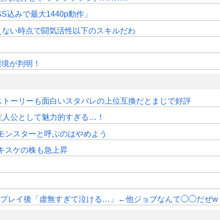
SS込みで最大1440p動作」
えない時点で闘気活性以下のスキルだわ
作環境が判明！
ストーリーも面白いスタバレの上位互換だとまじで好評
主人公として魅力的すぎる…！
モンスターと呼ぶのはやめよう
キスケの株も急上昇
エプレイ後「虚無すぎて泣ける…」←他ジョブなんて◯◯だぜw