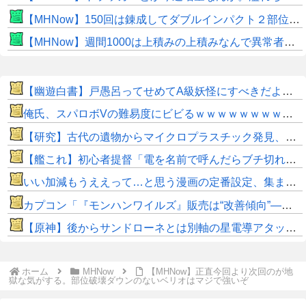
【MHNow】150回は錬成してダブルインパクト２部位だけって流石に泣けてくる
【MHNow】週間1000は上積みの上積みなんで異常者です
【幽遊白書】戸愚呂ってせめてA級妖怪にすべきだよなｗｗｗｗ
俺氏、スパロボVの難易度にビビるｗｗｗｗｗｗｗｗｗｗｗ
【研究】古代の遺物からマイクロプラスチック発見、考古学に変化か
【艦これ】初心者提督「電を名前で呼んだらブチ切れた」【SS】
いい加減もうええって…と思う漫画の定番設定、集まるスレ→
カプコン「『モンハンワイルズ』販売は“改善傾向”―中長期でワールド超え目指す」
【原神】後からサンドローネとは別軸の星電導アタッカー来そう。
ホーム
MHNow
【MHNow】正直今回より次回のが地
獄な気がする。部位破壊ダウンのないベリオはマジで強いぞ