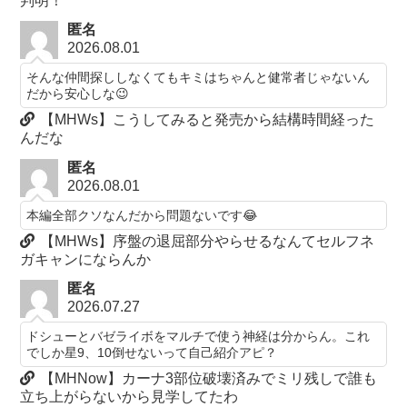
判明！
匿名
2026.08.01
そんな仲間探ししなくてもキミはちゃんと健常者じゃないん
だから安心しな😉
【MHWs】こうしてみると発売から結構時間経った
んだな
匿名
2026.08.01
本編全部クソなんだから問題ないです😂
【MHWs】序盤の退屈部分やらせるなんてセルフネ
ガキャンにならんか
匿名
2026.07.27
ドシューとバゼライボをマルチで使う神経は分からん。これ
でしか星9、10倒せないって自己紹介アピ？
【MHNow】カーナ3部位破壊済みでミリ残しで誰も
立ち上がらないから見学してたわ