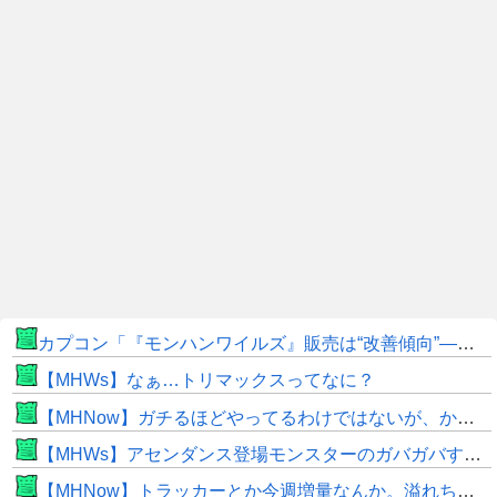
カプコン「『モンハンワイルズ』販売は“改善傾向”―中長期でワールド超え目指す」
【MHWs】なぁ…トリマックスってなに？
【MHNow】ガチるほどやってるわけではないが、かと言って要撃戦くらいしかやることないんだよな
【MHWs】アセンダンス登場モンスターのガバガバすぎる偽リークきたな
【MHNow】トラッカーとか今週増量なんか。溢れちゃうから来週にして欲しいわ何狩れいうねん