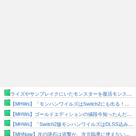
ライズやサンブレイクにいたモンスターを復活モンスターと呼ぶのはやめよう
【MHWs】「モンハンワイルズはSwitch2にも出る！」👈こいつにかけたい言葉ｗｗｗｗｗｗｗｗｗ
【MHWs】ゴールドエディションの値段今知ったんだけどやっっっっっっすwwwww
【MHWs】「Switch2版モンハンワイルズはDLSS込みで最大1440p動作」
【MHNow】次の謎石は追撃か。次元臨界に使えない時点で闘気活性以下のスキルだわ