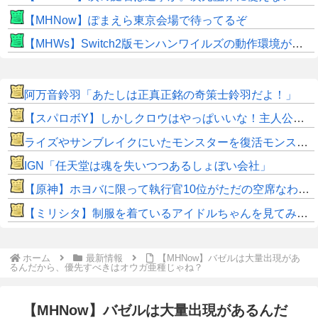
【MHNow】ぽまえら東京会場で待ってるぞ
【MHWs】Switch2版モンハンワイルズの動作環境が判明！
阿万音鈴羽「あたしは正真正銘の奇策士鈴羽だよ！」
【スパロボY】しかしクロウはやっぱいいな！主人公として魅力的すぎる…！
ライズやサンブレイクにいたモンスターを復活モンスターと呼ぶのはやめよう
IGN「任天堂は魂を失いつつあるしょぼい会社」
【原神】ホヨバに限って執行官10位がただの空席なわけない！
【ミリシタ】制服を着ているアイドルちゃんを見てみよう👀
ホーム
最新情報
【MHNow】バゼルは大量出現があ
るんだから、優先すべきはオウガ亜種じゃね？
【MHNow】バゼルは大量出現があるんだ