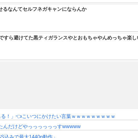
らせるなんてセルフネガキャンにならんか
9ですら避けてた黒ティガランスやとおもちゃやんめっちゃ楽し
にも出る！」👈こいつにかけたい言葉ｗｗｗｗｗｗｗｗｗ
たんだけどやっっっっっっすwwwww
SS込みで最大1440p動作」