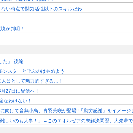
えない時点で闘気活性以下のスキルだわ
作環境が判明！
た」 後編
モンスターと呼ぶのはやめよう
主人公として魅力的すぎる…！
月27日に配信へ！
席なわけない！
》11月に向けて音無小鳥、青羽美咲が登場!!「勤労感謝」をイメージ
しいのも大事！」←このエオルゼアの未解決問題、大先輩であるWorl