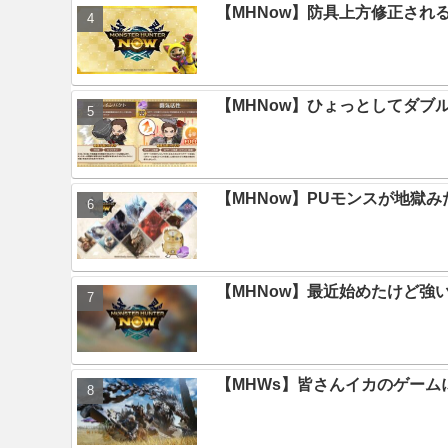
【MHNow】防具上方修正され
【MHNow】ひょっとしてダブ
【MHNow】PUモンスが地獄
【MHNow】最近始めたけど強
【MHWs】皆さんイカのゲー