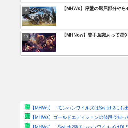
【MHWs】序盤の退屈部分や
【MHNow】苦手意識あって星
【MHWs】「モンハンワイルズはSwitch2
【MHWs】ゴールドエディションの値段今知っ
【MHWs】「Switch2版モンハンワイルズはDL