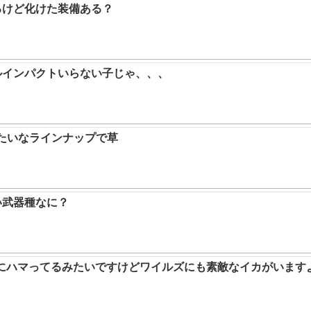
るけど化けた装備ある？
ルインパクトいらない子じゃ、、、
みたいなラインナップで草
い武器種なに？
ムにハマってるみたいですけどワイルズにも素敵なイカがいます