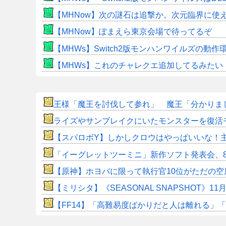
【MHNow】次の謎石は追撃か。次元臨界に使
【MHNow】ぽまえら東京会場で待ってるぞ
【MHWs】Switch2版モンハンワイルズの動
【MHWs】これのチャレクエ追加してるみたい
王様「魔王を討伐して参れ」 魔王「分かりまし
ライズやサンブレイクにいたモンスターを復活
【スパロボY】しかしクロウはやっぱいいな！
「イーグレットツーミニ」新作ソフト発表会、8
【原神】ホヨバに限って執行官10位がただの空
【ミリシタ】《SEASONAL SNAPSHOT
​【FF14】「高難易度ばかりだと人は離れる」「難