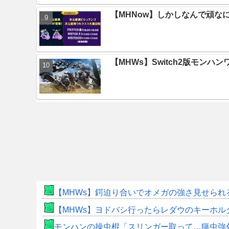
【MHNow】しかしなんで頑な
【MHWs】Switch2版モン
【MHWs】鍔迫り合いでオメガの強さ見せられ
【MHWs】ヨドバシ行ったらレダウのキーホル
モンハンの操虫棍「スリンガー取って…猟虫強