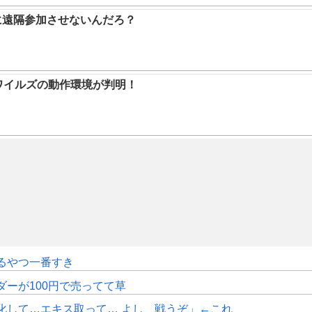
に遠隔参加させないんだろ？
ハンワイルズの動作環境が判明！
るやつ一番すき
ダーが100円で売ってて草
化して…エキス取って… よし、戦うぞ」←これ