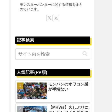
モンスターハンターに関する情報をまと
めています。
記事検索
人気記事(PV順)
モンハンのオワコン感
が半端ない
【MHWs】久しぶりに