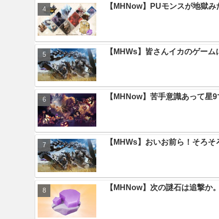
【MHNow】PUモンスが地獄
【MHWs】皆さんイカのゲー
【MHNow】苦手意識あって星
【MHWs】おいお前ら！そろそ
【MHNow】次の謎石は追撃