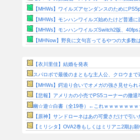
【MHWs】ワイルズアセンダンスのためにPS5
【MHWs】モンハンワイルズ始めたけど普通に
【MHWs】モンハンワイルズSwitch2版、40fp
【MHNow】野良に文句言ってるやつの大多数
【衣川里佳】結婚を発表
スパロボで最後のまともな主人公、クロウまで
【MHWs】鍔迫り合いでオメガの強さ見せられ
【悲報】アメリカの小売でPS5コーナーの撤退
幽☆遊☆白書（全19巻）←これｗｗｗｗｗｗｗ
【原神】サンドローネはあの可愛さだけで引い
【ミリシタ】OVA2巻もしくはミリアニ2期お願