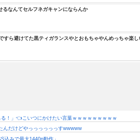
らせるなんてセルフネガキャンにならんか
9ですら避けてた黒ティガランスやとおもちゃやんめっちゃ楽し
にも出る！」👈こいつにかけたい言葉ｗｗｗｗｗｗｗｗｗ
たんだけどやっっっっっっすwwwww
SS込みで最大1440p動作」