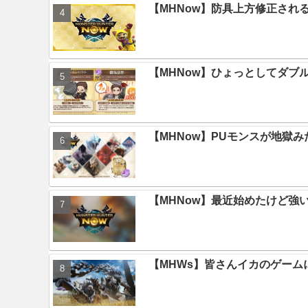
【MHNow】防具上方修正され
【MHNow】ひょっとしてダブ
【MHNow】PUモンスが地獄
【MHNow】最近始めたけど強
【MHWs】皆さんイカのゲー