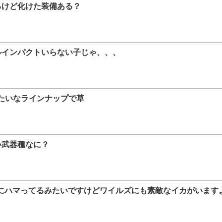
るけど化けた装備ある？
ルインパクトいらない子じゃ、、、
みたいなラインナップで草
い武器種なに？
ムにハマってるみたいですけどワイルズにも素敵なイカがいます