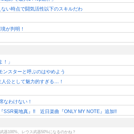
えない時点で闘気活性以下のスキルだわ
作環境が判明！
よ！」
モンスターと呼ぶのはやめよう
主人公として魅力的すぎる…！
」
席なわけない！
R菊地真』!! 近日楽曲『ONLY MY NOTE』追加!!
武器100%、レウス武器50%になるのかね？