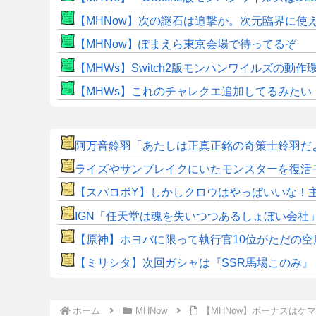
【MHNow】次の謎石は追撃か。次元臨界に使
【MHNow】ぽまえら東京会場で待ってるぞ
【MHWs】Switch2版モンハンワイルズの動
【MHWs】これのチャレクエ追加してるみたい
阿万音鈴羽「あたしは正真正銘の奇策士鈴羽だ
ライズやサンブレイクにいたモンスターを復活
【スパロボY】しかしクロウはやっぱいいな！
IGN「任天堂は魂を失いつつあるしょぼい会社
【原神】ホヨバに限って執行官10位がただの空
【ミリシタ】次回ガシャは『SSR馬場このみ』『SS
ホーム
MHNow
【MHNow】ボーナスはケマ