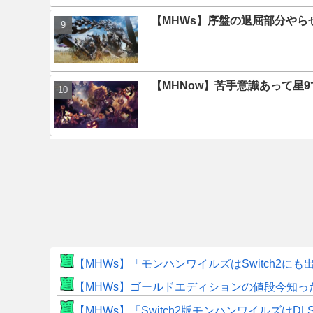
【MHWs】序盤の退屈部分や
【MHNow】苦手意識あって星
【MHWs】「モンハンワイルズはSwitch2
【MHWs】ゴールドエディションの値段今知っ
【MHWs】「Switch2版モンハンワイルズはDL