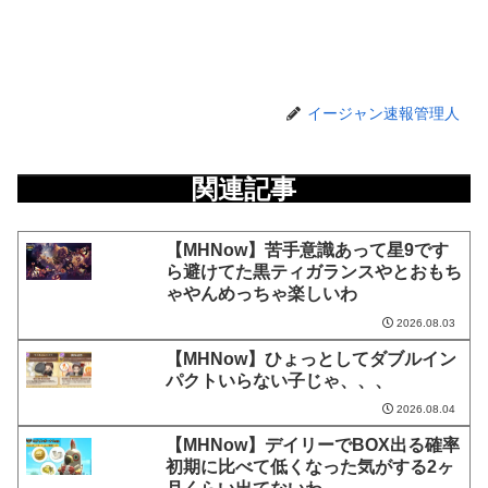
イージャン速報管理人
関連記事
【MHNow】苦手意識あって星9です
ら避けてた黒ティガランスやとおもち
ゃやんめっちゃ楽しいわ
2026.08.03
【MHNow】ひょっとしてダブルイン
パクトいらない子じゃ、、、
2026.08.04
【MHNow】デイリーでBOX出る確率
初期に比べて低くなった気がする2ヶ