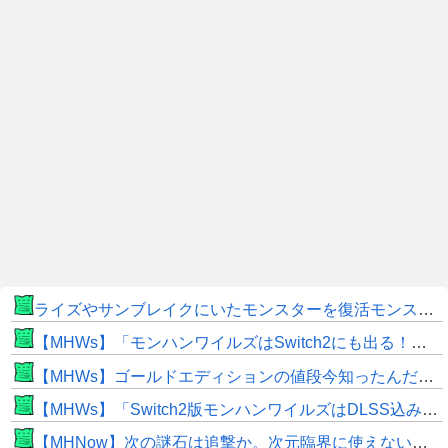
ライズやサンブレイクにいたモンスターを復活モンスターと呼ぶのはやめよう
【MHWs】「モンハンワイルズはSwitch2にも出る！」👈こいつにかけたい言葉ｗｗｗｗｗｗｗｗｗ
【MHWs】ゴールドエディションの値段今知ったんだけどやっっっっっっすwwwww
【MHWs】「Switch2版モンハンワイルズはDLSS込みで最大1440p動作」
【MHNow】次の謎石は追撃か。次元臨界に使えない時点で闘気活性以下のスキルだわ