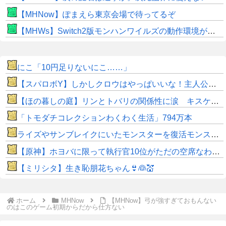
【MHNow】ぽまえら東京会場で待ってるぞ
【MHWs】Switch2版モンハンワイルズの動作環境が判明！
にこ「10円足りないにこ……」
【スパロボY】しかしクロウはやっぱいいな！主人公として魅力的すぎる…！
【ほの暮しの庭】リンとトバリの関係性に涙 キスケの株も急上昇
「トモダチコレクションわくわく生活」794万本
ライズやサンブレイクにいたモンスターを復活モンスターと呼ぶのはやめよう
【原神】ホヨバに限って執行官10位がただの空席なわけない！
【ミリシタ】生き恥朋花ちゃん👙👰💒
ホーム
MHNow
【MHNow】弓が強すぎておもんない
のはこのゲーム初期からだから仕方ない