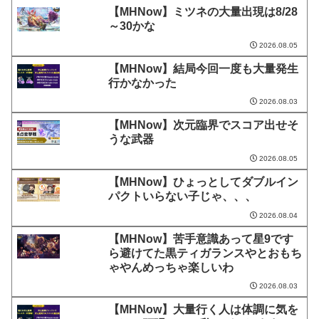
【MHNow】ミツネの大量出現は8/28
～30かな
2026.08.05
【MHNow】結局今回一度も大量発生
行かなかった
2026.08.03
【MHNow】次元臨界でスコア出せそ
うな武器
2026.08.05
【MHNow】ひょっとしてダブルイン
パクトいらない子じゃ、、、
2026.08.04
【MHNow】苦手意識あって星9です
ら避けてた黒ティガランスやとおもち
ゃやんめっちゃ楽しいわ
2026.08.03
【MHNow】大量行く人は体調に気を