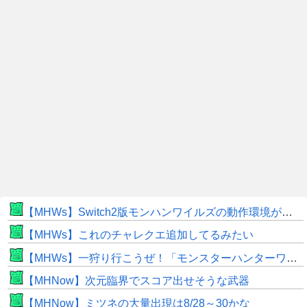
【MHWs】Switch2版モンハンワイルズの動作環境が判明！
【MHWs】これのチャレクエ追加してるみたい
【MHWs】一狩り行こうぜ！「モンスターハンターワイルズ 序盤体験版」を8月5日（水）より配信！
【MHNow】次元臨界でスコア出せそうな武器
【MHNow】ミツネの大量出現は8/28～30かな