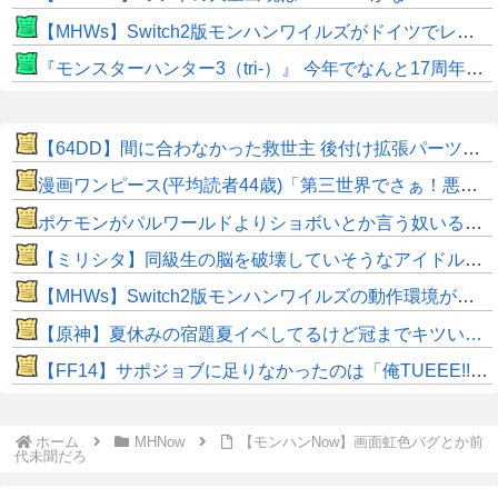
【MHWs】Switch2版モンハンワイルズがドイツでレーティングされる！9月のサードダイレクトで発表か！？
『モンスターハンター3（tri-）』 今年でなんと17周年！！
【64DD】間に合わなかった救世主 後付け拡張パーツは本当に普及しないな Switch Onlineの方で出してくれないかな…
漫画ワンピース(平均読者44歳)「第三世界でさぁ！悪魔がいてさぁ！世界を創った19の武器がさぁ！」
ポケモンがパルワールドよりショボいとか言う奴いるけど、ポケモンが何匹いるか分かってる？
【ミリシタ】同級生の脳を破壊していそうなアイドルちゃん🧠⚡
【MHWs】Switch2版モンハンワイルズの動作環境が判明！
【原神】夏休みの宿題夏イベしてるけど冠までキツい…
​【FF14】サポジョブに足りなかったのは「俺TUEEE!!」感！？もっとヒカセンを無双させてくれｗｗ
ホーム
MHNow
【モンハンNow】画面虹色バグとか前
代未聞だろ