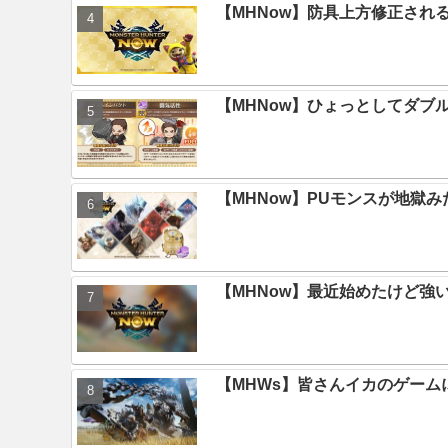
【MHNow】防具上方修正され
【MHNow】ひょっとしてダブ
【MHNow】PUモンスが地獄
【MHNow】最近始めたけど強
【MHWs】皆さんイカのゲー