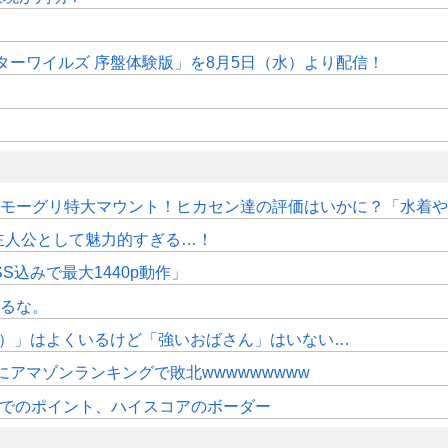
ターワイルズ 序盤体験版」を8月5日（水）より配信！
はモーグリ特大マウント！ヒカセン達の評価はいかに？「水着や浴
主人公として魅力的すぎる…！
SS込みで最大1440p動作」
れるな。
代）」はよくいるけど「強いおばさん」はいない…
アマゾンランキングで敗北wwwwwwwww
時時点でのポイント、ハイスコアのボーダー