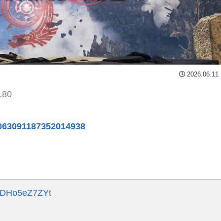
2026.06.11
.80
2063091187352014938
co/DHo5eZ7ZYt