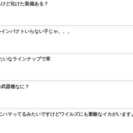
るけど化けた装備ある？
ルインパクトいらない子じゃ、、、
みたいなラインナップで草
い武器種なに？
ムにハマってるみたいですけどワイルズにも素敵なイカがいます