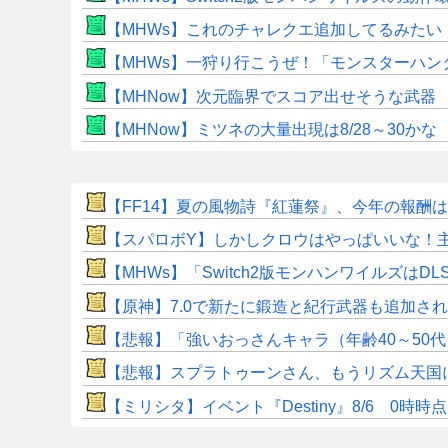
【MHWs】これのチャレクエ追加してるみたい
【MHWs】一狩り行こうぜ！「モンスターハン
【MHNow】次元臨界でスコア出せそうな武器
【MHNow】ミツネの大量出現は8/28～30かな
【FF14】夏の風物詩『紅蓮祭』、今年の報酬
【スパロボY】しかしクロウはやっぱいいな！
【MHWs】「Switch2版モンハンワイルズはDL
【原神】7.0で新たに鍛造と紀行武器も追加さ
【悲報】「強いおっさんキャラ（年齢40～50
【悲報】スプラトゥーンさん、もうリズム天国に
【ミリシタ】イベント『Destiny』8/6 0