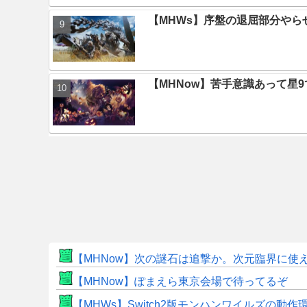
【MHWs】序盤の退屈部分や
【MHNow】苦手意識あって星
【MHNow】次の謎石は追撃か。次元臨界に使
【MHNow】ぽまえら東京会場で待ってるぞ
【MHWs】Switch2版モンハンワイルズの動