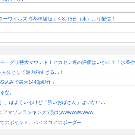
ターワイルズ 序盤体験版」を8月5日（水）より配信！
はモーグリ特大マウント！ヒカセン達の評価はいかに？「水着や浴
主人公として魅力的すぎる…！
SS込みで最大1440p動作」
れるな。
代）」はよくいるけど「強いおばさん」はいない…
アマゾンランキングで敗北wwwwwwwww
時時点でのポイント、ハイスコアのボーダー