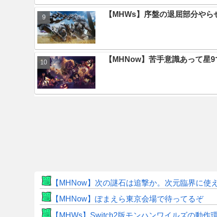
【MHWs】序盤の退屈部分や
【MHNow】苦手意識あって星
【MHNow】次の謎石は追撃か。次元臨界に使
【MHNow】ぽまえら東京会場で待ってるぞ
【MHWs】Switch2版モンハンワイルズの動