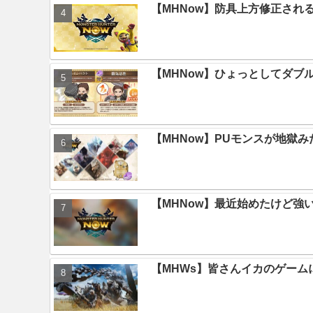
【MHNow】防具上方修正され
【MHNow】ひょっとしてダブ
【MHNow】PUモンスが地獄
【MHNow】最近始めたけど強
【MHWs】皆さんイカのゲー