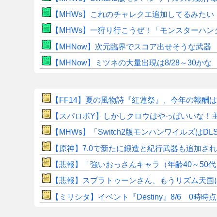
【MHWs】これのチャレクエ追加してるみたい
【MHWs】一狩り行こうぜ！「モンスターハン
【MHNow】次元臨界でスコア出せそうな武器
【MHNow】ミツネの大量出現は8/28～30かな
【FF14】夏の風物詩『紅蓮祭』、今年の報酬
【スパロボY】しかしクロウはやっぱいいな！
【MHWs】「Switch2版モンハンワイルズはDL
【原神】7.0で新たに鍛造と紀行武器も追加さ
【悲報】「強いおっさんキャラ（年齢40～50
【悲報】スプラトゥーンさん、もうリズム天国に
【ミリシタ】イベント『Destiny』8/6 0