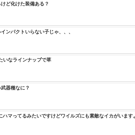
るけど化けた装備ある？
ルインパクトいらない子じゃ、、、
みたいなラインナップで草
い武器種なに？
ムにハマってるみたいですけどワイルズにも素敵なイカがいます