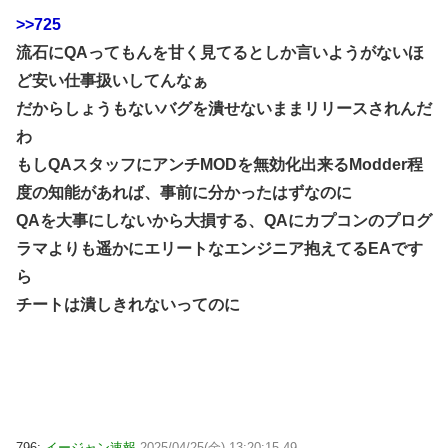
>>725
流石にQAってもんを甘く見てるとしか言いようがないほ
ど安い仕事扱いしてんなぁ
だからしょうもないバグを潰せないままリリースされんだ
わ
もしQAスタッフにアンチMODを無効化出来るModder程
度の知能があれば、事前に分かったはずなのに
QAを大事にしないから大損する、QAにカプコンのプログ
ラマよりも遥かにエリートなエンジニア抱えてるEAです
ら
チートは潰しきれないってのに
796:
イージャン速報
2025/04/25(金) 13:20:15.49