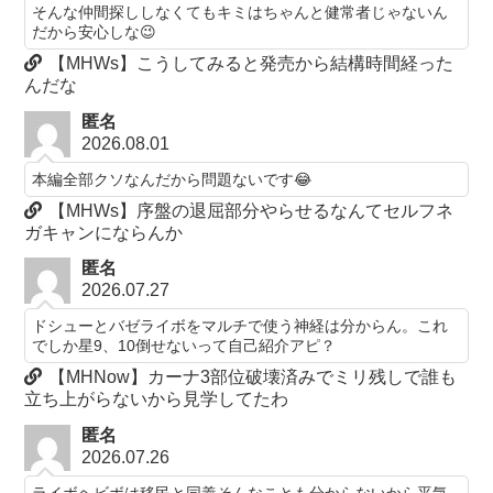
そんな仲間探ししなくてもキミはちゃんと健常者じゃないん
だから安心しな😉
【MHWs】こうしてみると発売から結構時間経った
んだな
匿名
2026.08.01
本編全部クソなんだから問題ないです😂
【MHWs】序盤の退屈部分やらせるなんてセルフネ
ガキャンにならんか
匿名
2026.07.27
ドシューとバゼライボをマルチで使う神経は分からん。これ
でしか星9、10倒せないって自己紹介アピ？
【MHNow】カーナ3部位破壊済みでミリ残しで誰も
立ち上がらないから見学してたわ
匿名
2026.07.26
ライボヘビボは移民と同義そんなことも分からないから平気