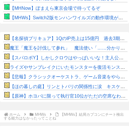
【MHNow】ぽまえら東京会場で待ってるぞ
【MHWs】Switch2版モンハンワイルズの動作環境が判明！
【名探偵プリキュア】1QのIP売上は15億円 過去3期との比較と通期95億円計画を解説
魔王「魔王を討伐して参れ」 魔法使い「……分かりました」
【スパロボY】しかしクロウはやっぱいいな！主人公として魅力的すぎる…！
ライズやサンブレイクにいたモンスターを復活モンスターと呼ぶのはやめよう
【悲報】クラシックオーケストラ、ゲーム音楽をやらないとガラガラになり終わる・・・
【ほの暮しの庭】リンとトバリの関係性に涙 キスケの株も急上昇
【原神】ホヨバに限って執行官10位がただの空席なわけない！
ホーム
MHWs
【MHWs】結局カプコンにチート検出
する能力はなかったってことね