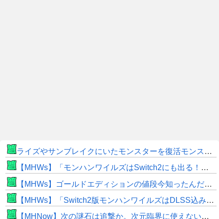
ライズやサンブレイクにいたモンスターを復活モンスターと呼ぶのはやめよう
【MHWs】「モンハンワイルズはSwitch2にも出る！」👈こいつにかけたい言葉ｗｗｗｗｗｗｗｗｗ
【MHWs】ゴールドエディションの値段今知ったんだけどやっっっっっっすwwwww
【MHWs】「Switch2版モンハンワイルズはDLSS込みで最大1440p動作」
【MHNow】次の謎石は追撃か。次元臨界に使えない時点で闘気活性以下のスキルだわ