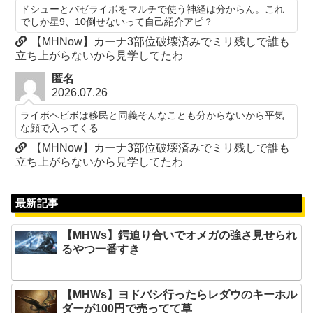
ドシューとバゼライボをマルチで使う神経は分からん。これ
でしか星9、10倒せないって自己紹介アピ？
【MHNow】カーナ3部位破壊済みでミリ残しで誰も
立ち上がらないから見学してたわ
匿名
2026.07.26
ライボヘビボは移民と同義そんなことも分からないから平気
な顔で入ってくる
【MHNow】カーナ3部位破壊済みでミリ残しで誰も
立ち上がらないから見学してたわ
最新記事
【MHWs】鍔迫り合いでオメガの強さ見せられ
るやつ一番すき
【MHWs】ヨドバシ行ったらレダウのキーホル
ダーが100円で売ってて草