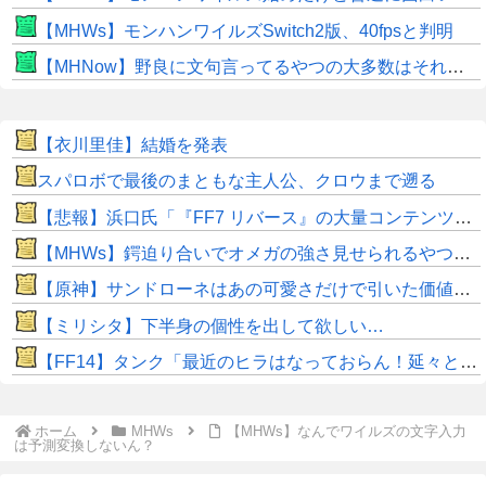
【MHWs】モンハンワイルズSwitch2版、40fpsと判明
【MHNow】野良に文句言ってるやつの大多数はそれしてないだけの雑魚だから聞く耳持つだけムダよ
【衣川里佳】結婚を発表
スパロボで最後のまともな主人公、クロウまで遡る
【悲報】浜口氏「『FF7 リバース』の大量コンテンツで疲れ、離れたプレイヤーいた」
【MHWs】鍔迫り合いでオメガの強さ見せられるやつ一番すき
【原神】サンドローネはあの可愛さだけで引いた価値ある！
【ミリシタ】下半身の個性を出して欲しい…
【FF14】タンク「最近のヒラはなっておらん！延々と攻撃しおって回復が遅いんじゃ！」←これって本当なのか？
ホーム
MHWs
【MHWs】なんでワイルズの文字入力
は予測変換しないん？