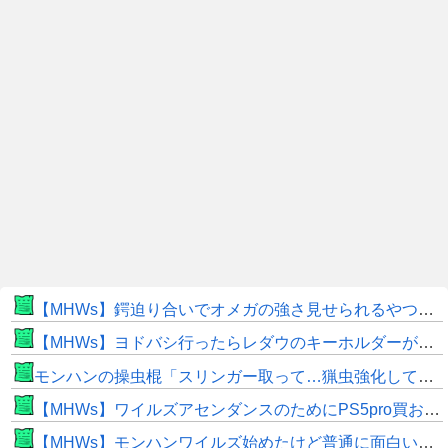
【MHWs】鍔迫り合いでオメガの強さ見せられるやつ一番すき
【MHWs】ヨドバシ行ったらレダウのキーホルダーが100円で売ってて草
モンハンの操虫棍「スリンガー取って…猟虫強化して…エキス取って… よし、戦うぞ」←これ
【MHWs】ワイルズアセンダンスのためにPS5pro買おうとしたら転売価格ばかりじゃねーか
【MHWs】モンハンワイルズ始めたけど普通に面白いじゃん