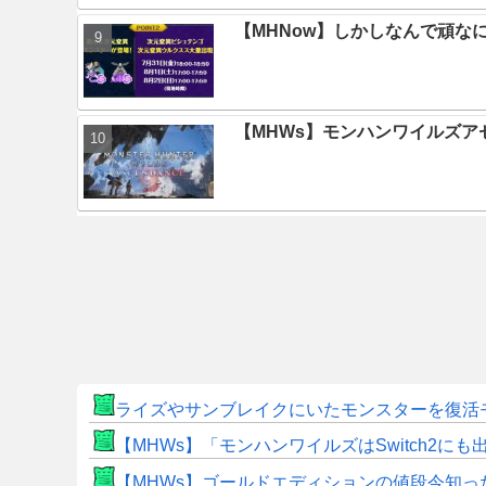
【MHNow】しかしなんで頑な
【MHWs】モンハンワイルズ
ライズやサンブレイクにいたモンスターを復活
【MHWs】「モンハンワイルズはSwitch2
【MHWs】ゴールドエディションの値段今知っ