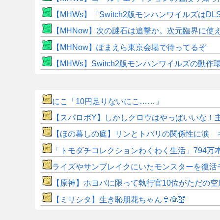
【MHWs】「Switch2版モンハンワイルズはDL
【MHNow】次の謎石は追撃か。次元臨界に使
【MHNow】ぽまえら東京会場で待ってるぞ
【MHWs】Switch2版モンハンワイルズの動
にこ「10円足りないにこ……」
【スパロボY】しかしクロウはやっぱいいな！
【ほの暮しの庭】リンとトバリの関係性に涙 
「トモダチコレクションわくわく生活」794万
ライズやサンブレイクにいたモンスターを復活
【原神】ホヨバに限って執行官10位がただの空
【ミリシタ】生き恥朋花ちゃん👙👰💒