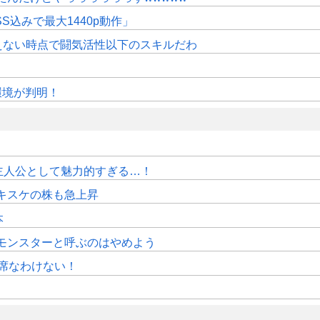
SS込みで最大1440p動作」
えない時点で闘気活性以下のスキルだわ
作環境が判明！
主人公として魅力的すぎる…！
キスケの株も急上昇
本
モンスターと呼ぶのはやめよう
席なわけない！