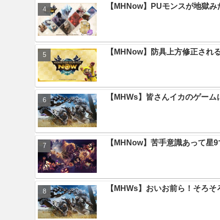
【MHNow】PUモンスが地獄
【MHNow】防具上方修正され
【MHWs】皆さんイカのゲー
【MHNow】苦手意識あって星
【MHWs】おいお前ら！そろそ