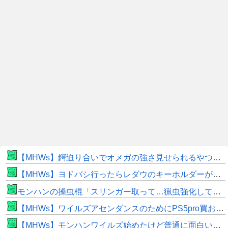
【MHWs】鍔迫り合いでオメガの強さ見せられるやつ一番すき
【MHWs】ヨドバシ行ったらレダウのキーホルダーが100円で売ってて草
モンハンの操虫棍「スリンガー取って…猟虫強化して…エキス取って… よし、戦うぞ」←これ
【MHWs】ワイルズアセンダンスのためにPS5pro買おうとしたら転売価格ばかりじゃねーか
【MHWs】モンハンワイルズ始めたけど普通に面白いじゃん