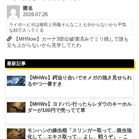
匿名
2026.07.26
ライボヘビボは移民と同義そんなことも分からないから平気
な顔で入ってくる
【MHNow】カーナ3部位破壊済みでミリ残しで誰も
立ち上がらないから見学してたわ
最新記事
【MHWs】鍔迫り合いでオメガの強さ見せられ
るやつ一番すき
【MHWs】ヨドバシ行ったらレダウのキーホル
ダーが100円で売ってて草
モンハンの操虫棍「スリンガー取って…猟虫強
化して…エキス取って… よし、戦うぞ」←こ