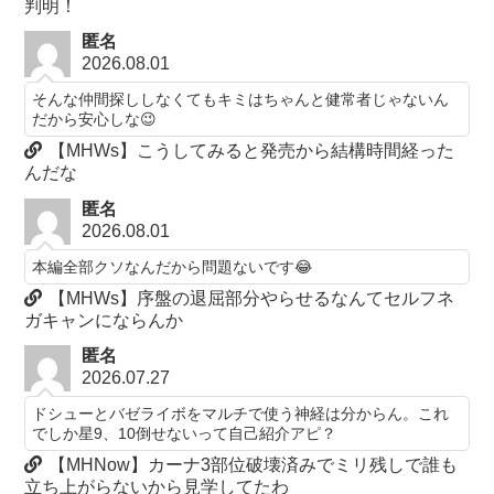
判明！
匿名
2026.08.01
そんな仲間探ししなくてもキミはちゃんと健常者じゃないん
だから安心しな😉
【MHWs】こうしてみると発売から結構時間経った
んだな
匿名
2026.08.01
本編全部クソなんだから問題ないです😂
【MHWs】序盤の退屈部分やらせるなんてセルフネ
ガキャンにならんか
匿名
2026.07.27
ドシューとバゼライボをマルチで使う神経は分からん。これ
でしか星9、10倒せないって自己紹介アピ？
【MHNow】カーナ3部位破壊済みでミリ残しで誰も
立ち上がらないから見学してたわ