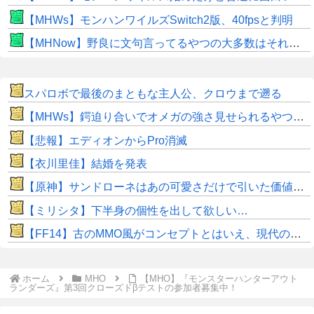
【MHWs】モンハンワイルズSwitch2版、40fpsと判明
【MHNow】野良に文句言ってるやつの大多数はそれしてないだけの雑魚だから聞く耳持つだけムダよ
スパロボで最後のまともな主人公、クロウまで遡る
【MHWs】鍔迫り合いでオメガの強さ見せられるやつ一番すき
【悲報】エディオンからPro消滅
【衣川里佳】結婚を発表
【原神】サンドローネはあの可愛さだけで引いた価値ある！
【ミリシタ】下半身の個性を出して欲しい…
【FF14】古のMMO風がコンセプトとはいえ、現代の環境に「アクセ極低ドロ率」は合っていないのでは？と話題に
ホーム
MHO
【MHO】『モンスターハンターアウト
ランダーズ』第3回クローズドβテストの参加者募集中！