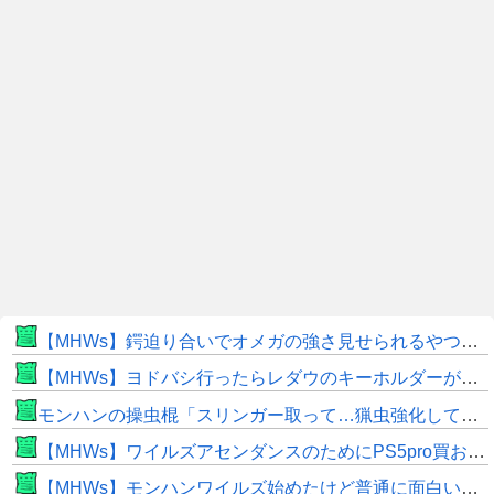
【MHWs】鍔迫り合いでオメガの強さ見せられるやつ一番すき
【MHWs】ヨドバシ行ったらレダウのキーホルダーが100円で売ってて草
モンハンの操虫棍「スリンガー取って…猟虫強化して…エキス取って… よし、戦うぞ」←これ
【MHWs】ワイルズアセンダンスのためにPS5pro買おうとしたら転売価格ばかりじゃねーか
【MHWs】モンハンワイルズ始めたけど普通に面白いじゃん