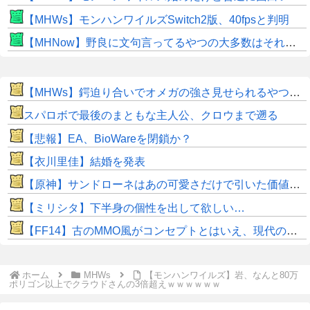
【MHWs】モンハンワイルズSwitch2版、40fpsと判明
【MHNow】野良に文句言ってるやつの大多数はそれしてないだけの雑魚だから聞く耳持つだけムダよ
【MHWs】鍔迫り合いでオメガの強さ見せられるやつ一番すき
スパロボで最後のまともな主人公、クロウまで遡る
【悲報】EA、BioWareを閉鎖か？
【衣川里佳】結婚を発表
【原神】サンドローネはあの可愛さだけで引いた価値ある！
【ミリシタ】下半身の個性を出して欲しい…
【FF14】古のMMO風がコンセプトとはいえ、現代の環境に「アクセ極低ドロ率」は合っていないのでは？と話題に
ホーム
MHWs
【モンハンワイルズ】岩、なんと80万
ポリゴン以上でクラウドさんの3倍超えｗｗｗｗｗｗ