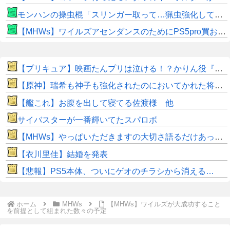
モンハンの操虫棍「スリンガー取って…猟虫強化して…エキス取って… よし、戦うぞ」←これ
【MHWs】ワイルズアセンダンスのためにPS5pro買おうとしたら転売価格ばかりじゃねーか
【プリキュア】映画たんプリは泣ける！？かりん役『鬼頭明里さん』アラン役『島﨑信長さん』レイン役『内山昂輝さん』だと判明！！
【原神】瑞希も神子も強化されたのにおいてかれた将軍…
【艦これ】お腹を出して寝てる佐渡様 他
サイバスターが一番輝いてたスパロボ
【MHWs】やっぱいただきますの大切さ語るだけあって飯のこだわり凄いよね
【衣川里佳】結婚を発表
【悲報】PS5本体、ついにゲオのチラシから消える…
ホーム
MHWs
【MHWs】ワイルズが大成功すること
を前提として組まれた数々の予定