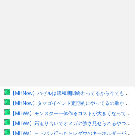
【MHNow】バゼルは緩和期間終わってるから今でもとんでもない数必要なんじゃない？
【MHNow】タマゴイベント定期的にやってるの助かるよね
【MHWs】モンスター一体作るコストが大きくなっている昨今でこそ亜種に頼るべきだよな
【MHWs】鍔迫り合いでオメガの強さ見せられるやつ一番すき
【MHWs】ヨドバシ行ったらレダウのキーホルダーが100円で売ってて草