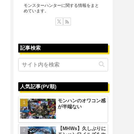
モンスターハンターに関する情報をまと
めています。
記事検索
人気記事(PV順)
モンハンのオワコン感
が半端ない
【MHWs】久しぶりに