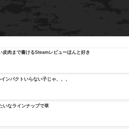
い皮肉まで書けるSteamレビューほんと好き
ルインパクトいらない子じゃ、、、
みたいなラインナップで草