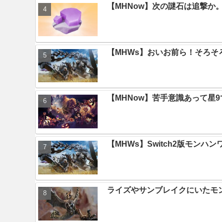
【MHNow】次の謎石は追撃
【MHWs】おいお前ら！そろそ
【MHNow】苦手意識あって星
【MHWs】Switch2版モン
ライズやサンブレイクにいたモ