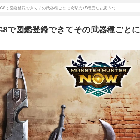
はG8で図鑑登録できてその武器種ごとに攻撃力+5程度だと思うな
はG8で図鑑登録できてその武器種ごと