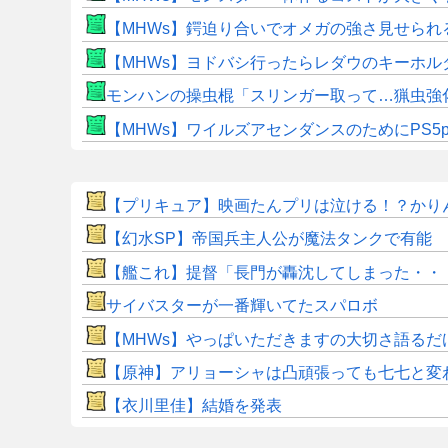
【MHWs】鍔迫り合いでオメガの強さ見せられ
【MHWs】ヨドバシ行ったらレダウのキーホル
モンハンの操虫棍「スリンガー取って…猟虫強
【MHWs】ワイルズアセンダンスのためにPS5
【プリキュア】映画たんプリは泣ける！？かり
【幻水SP】帝国兵主人公が魔法タンクで有能 
【艦これ】提督「長門が轟沈してしまった・・
サイバスターが一番輝いてたスパロボ
【MHWs】やっぱいただきますの大切さ語るだ
【原神】アリョーシャは凸頑張っても七七と変
【衣川里佳】結婚を発表