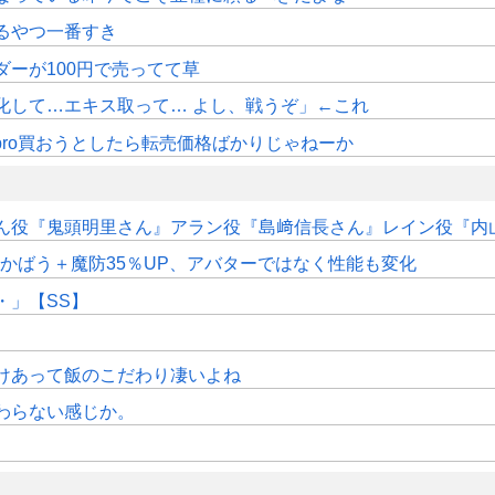
るやつ一番すき
ダーが100円で売ってて草
化して…エキス取って… よし、戦うぞ」←これ
pro買おうとしたら転売価格ばかりじゃねーか
ん役『鬼頭明里さん』アラン役『島﨑信長さん』レイン役『内
かばう＋魔防35％UP、アバターではなく性能も変化
・」【SS】
けあって飯のこだわり凄いよね
わらない感じか。