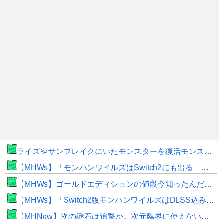
ライズやサンブレイクにいたモンスターを復活モンスターと呼ぶのはやめよう
【MHWs】「モンハンワイルズはSwitch2にも出る！」👈こいつにかけたい言葉ｗｗｗｗｗｗｗｗｗ
【MHWs】ゴールドエディションの値段今知ったんだけどやっっっっっっすwwwww
【MHWs】「Switch2版モンハンワイルズはDLSS込みで最大1440p動作」
【MHNow】次の謎石は追撃か。次元臨界に使えない時点で闘気活性以下のスキルだわ