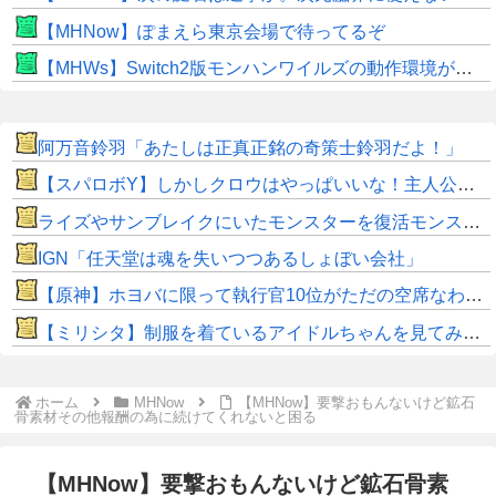
【MHNow】ぽまえら東京会場で待ってるぞ
【MHWs】Switch2版モンハンワイルズの動作環境が判明！
阿万音鈴羽「あたしは正真正銘の奇策士鈴羽だよ！」
【スパロボY】しかしクロウはやっぱいいな！主人公として魅力的すぎる…！
ライズやサンブレイクにいたモンスターを復活モンスターと呼ぶのはやめよう
IGN「任天堂は魂を失いつつあるしょぼい会社」
【原神】ホヨバに限って執行官10位がただの空席なわけない！
【ミリシタ】制服を着ているアイドルちゃんを見てみよう👀
ホーム
MHNow
【MHNow】要撃おもんないけど鉱石
骨素材その他報酬の為に続けてくれないと困る
【MHNow】要撃おもんないけど鉱石骨素