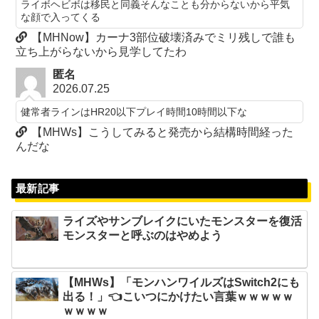
ライボヘビボは移民と同義そんなことも分からないから平気
な顔で入ってくる
【MHNow】カーナ3部位破壊済みでミリ残しで誰も
立ち上がらないから見学してたわ
匿名
2026.07.25
健常者ラインはHR20以下プレイ時間10時間以下な
【MHWs】こうしてみると発売から結構時間経った
んだな
最新記事
ライズやサンブレイクにいたモンスターを復活
モンスターと呼ぶのはやめよう
【MHWs】「モンハンワイルズはSwitch2にも
出る！」👈こいつにかけたい言葉ｗｗｗｗｗ
ｗｗｗｗ