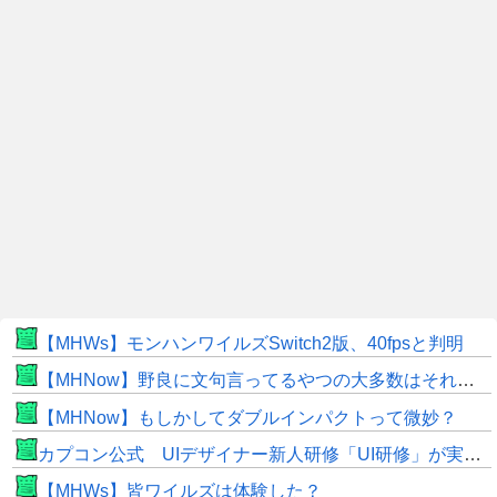
【MHWs】モンハンワイルズSwitch2版、40fpsと判明
【MHNow】野良に文句言ってるやつの大多数はそれしてないだけの雑魚だから聞く耳持つだけムダよ
【MHNow】もしかしてダブルインパクトって微妙？
カプコン公式 UIデザイナー新人研修「UI研修」が実装まで進みました！
【MHWs】皆ワイルズは体験した？