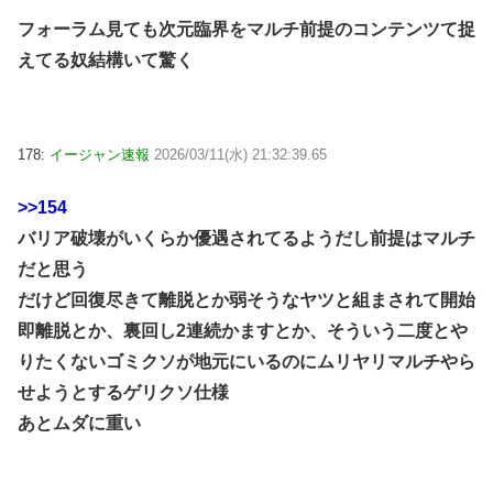
フォーラム見ても次元臨界をマルチ前提のコンテンツて捉
えてる奴結構いて驚く
178:
イージャン速報
2026/03/11(水) 21:32:39.65
>>154
バリア破壊がいくらか優遇されてるようだし前提はマルチ
だと思う
だけど回復尽きて離脱とか弱そうなヤツと組まされて開始
即離脱とか、裏回し2連続かますとか、そういう二度とや
りたくないゴミクソが地元にいるのにムリヤリマルチやら
せようとするゲリクソ仕様
あとムダに重い