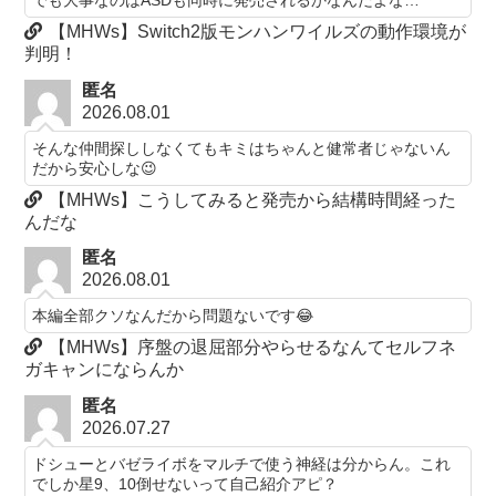
でも大事なのはASDも同時に発売されるかなんだよな…
【MHWs】Switch2版モンハンワイルズの動作環境が
判明！
匿名
2026.08.01
そんな仲間探ししなくてもキミはちゃんと健常者じゃないん
だから安心しな😉
【MHWs】こうしてみると発売から結構時間経った
んだな
匿名
2026.08.01
本編全部クソなんだから問題ないです😂
【MHWs】序盤の退屈部分やらせるなんてセルフネ
ガキャンにならんか
匿名
2026.07.27
ドシューとバゼライボをマルチで使う神経は分からん。これ
でしか星9、10倒せないって自己紹介アピ？