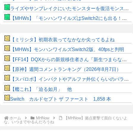
ライズやサンブレイクにいたモンスターを復活モンスターと呼ぶのはやめよう
【MHWs】「モンハンワイルズはSwitch2にも出る！」👈こいつにかけたい言葉ｗｗｗｗｗｗｗｗｗ
【ミリシタ】初期衣装ってなかなか尖ってるよね
【MHWs】モンハンワイルズSwitch2版、40fpsと判明
【FF14】DQXからの新規移住者さん「新生つまらないって聞いてたけど普通に面白くてワロタｗｗ」
【原神】週間コメントランキング（2026年8月7日）
【スパロボ】インパクトやアルファ外伝くらいのバランス求む！！ → インパクトも最終的にはコアブースターで雑魚は一撃で倒せてたけどね
【艦これ】「迫る如月」 他
Switch カルドセプト ザ ファースト 1,858 本
ホーム
MHNow
【MHNow】拠点要撃て面白くないよ
な。いつまでやるんだろうね