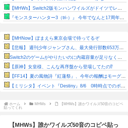
【MHWs】Switch2版モンハンワイルズがドイツでレーティングされる！9月のサードダイレクトで発表か！？
『モンスターハンター3（tri-）』 今年でなんと17周年！！
【MHNow】ぽまえら東京会場で待ってるぞ
【悲報】 週刊少年ジャンプさん、最大発行部数653万部から急降下でついに100万部を割ってしまうwwwwww
Switch2のゲームがやりたいのに内蔵容量が足りなくてゲームができない
【原神】女皇様、こんな再序盤から登場してたの⁉
【FF14】夏の風物詩『紅蓮祭』、今年の報酬はモーグリ特大マウント！ヒカセン達の評価はいかに？「水着や浴衣などのかわいいオシャレ装備が良かった」との声も
【ミリシタ】イベント『Destiny』8/6 0時時点でのポイント、ハイスコアのボーダー
ホーム
MHWs
【MHWs】誰かワイルズ50音のコピペ
貼ってくれ
【MHWs】誰かワイルズ50音のコピペ貼っ