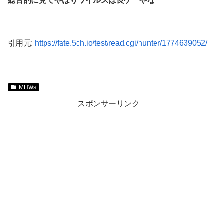
総合的に見てやはりワイルズは良ゲーやな
引用元:
https://fate.5ch.io/test/read.cgi/hunter/1774639052/
MHWs
スポンサーリンク