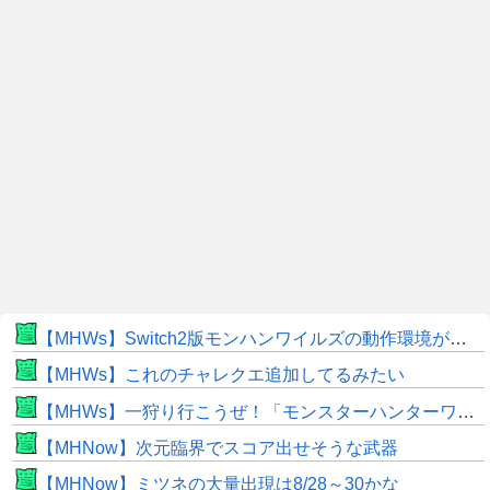
【MHWs】Switch2版モンハンワイルズの動作環境が判明！
【MHWs】これのチャレクエ追加してるみたい
【MHWs】一狩り行こうぜ！「モンスターハンターワイルズ 序盤体験版」を8月5日（水）より配信！
【MHNow】次元臨界でスコア出せそうな武器
【MHNow】ミツネの大量出現は8/28～30かな