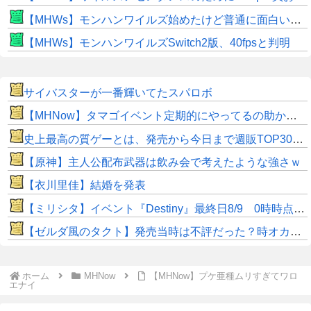
【MHWs】モンハンワイルズ始めたけど普通に面白いじゃん
【MHWs】モンハンワイルズSwitch2版、40fpsと判明
サイバスターが一番輝いてたスパロボ
【MHNow】タマゴイベント定期的にやってるの助かるよね
史上最高の質ゲーとは、発売から今日まで週販TOP30以内に居るあつ森、スマブラSP、マイクラ、マリカ8DX
【原神】主人公配布武器は飲み会で考えたような強さｗ
【衣川里佳】結婚を発表
【ミリシタ】イベント『Destiny』最終日8/9 0時時点でのポイント、ハイスコアのボーダー
【ゼルダ風のタクト】発売当時は不評だった？時オカから激変したキャラデザに「なんじゃこりゃ」
ホーム
MHNow
【MHNow】プケ亜種ムリすぎてワロ
エナイ