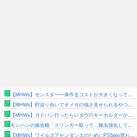
【MHWs】モンスター一体作るコストが大きくなっている昨今でこそ亜種に頼るべきだよな
【MHWs】鍔迫り合いでオメガの強さ見せられるやつ一番すき
【MHWs】ヨドバシ行ったらレダウのキーホルダーが100円で売ってて草
モンハンの操虫棍「スリンガー取って…猟虫強化して…エキス取って… よし、戦うぞ」←これ
【MHWs】ワイルズアセンダンスのためにPS5pro買おうとしたら転売価格ばかりじゃねーか