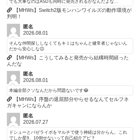
でも大事なのはASDも同時に発売されるかなんだよな…
【MHWs】Switch2版モンハンワイルズの動作環境が
判明！
匿名
2026.08.01
そんな仲間探ししなくてもキミはちゃんと健常者じゃないん
だから安心しな😉
【MHWs】こうしてみると発売から結構時間経った
んだな
匿名
2026.08.01
本編全部クソなんだから問題ないです😂
【MHWs】序盤の退屈部分やらせるなんてセルフネ
ガキャンにならんか
匿名
2026.07.27
ドシューとバゼライボをマルチで使う神経は分からん。これ
でしか星9、10倒せないって自己紹介アピ？