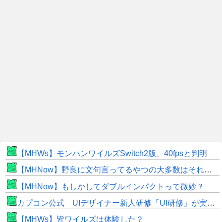
【MHWs】モンハンワイルズSwitch2版、40fpsと判明
【MHNow】野良に文句言ってるやつの大多数はそれしてないだけの雑魚だから聞く耳持つだけムダよ
【MHNow】もしかしてダブルインパクトって微妙？
カプコン公式 UIデザイナー新人研修「UI研修」が実装まで進みました！
【MHWs】皆ワイルズは体験した？