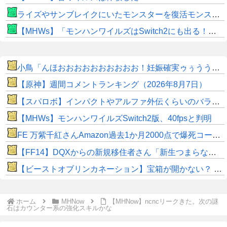
ライズやサンブレイクにいたモンスターを復活モンスターと呼ぶのはやめよう
【MHWs】「モンハンワイルズはSwitch2にも出る！」👈こいつにかけたい言葉ｗｗｗｗｗｗｗｗｗ
小鳥「んほおおおおおおおおおお！妊娠確実ゥぅううううううゥ！！」
【原神】週間コメントランキング（2026年8月7日）
【スパロボ】インパクトやアルファ外伝くらいのバランス求む！！ → インパクトも最終的にはコアブースターで雑魚は一撃で倒せてたけどね
【MHWs】モンハンワイルズSwitch2版、40fpsと判明
FE 万紫千紅さんAmazon過去1か月2000点で爆死コースｗｗｗ
【FF14】DQXからの新規移住者さん「新生つまらないって聞いてたけど普通に面白くてワロタｗｗ」
【ビーストオブリンカネーション】宝箱が開かない？ パスワードやマップ仕様に不満
ホーム
MHNow
【MHNow】ncncリークきた。次の謎
石はカウンター系の強化スキルかな