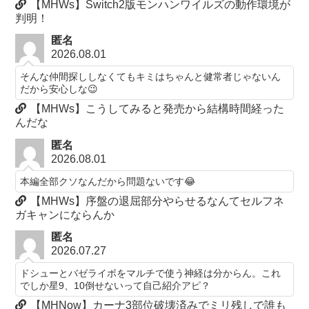
【MHWs】Switch2版モンハンワイルズの動作環境が
判明！
匿名
2026.08.01
そんな仲間探ししなくてもキミはちゃんと健常者じゃないん
だから安心しな😉
【MHWs】こうしてみると発売から結構時間経った
んだな
匿名
2026.08.01
本編全部クソなんだから問題ないです😂
【MHWs】序盤の退屈部分やらせるなんてセルフネ
ガキャンにならんか
匿名
2026.07.27
ドシューとバゼライボをマルチで使う神経は分からん。これ
でしか星9、10倒せないって自己紹介アピ？
【MHNow】カーナ3部位破壊済みでミリ残しで誰も