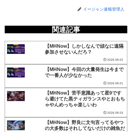
イージャン速報管理人
関連記事
【MHNow】しかしなんで頑なに遠隔
参加させないんだろ？
2026.08.02
【MHNow】今回の大量発生は今まで
で一番人が少なかった
2026.08.01
【MHNow】苦手意識あって星9です
ら避けてた黒ティガランスやとおもち
ゃやんめっちゃ楽しいわ
2026.08.03
【MHNow】野良に文句言ってるやつ
の大多数はそれしてないだけの雑魚だ