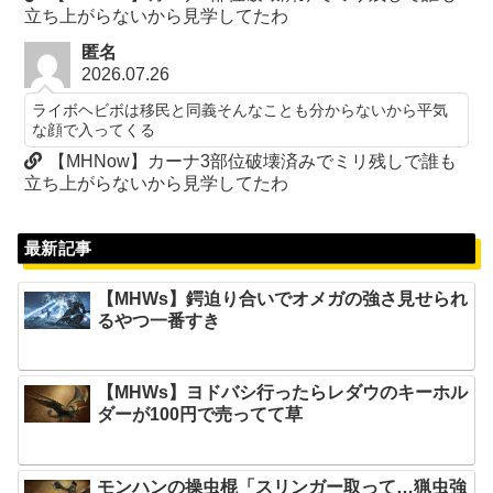
立ち上がらないから見学してたわ
匿名
2026.07.26
ライボヘビボは移民と同義そんなことも分からないから平気
な顔で入ってくる
【MHNow】カーナ3部位破壊済みでミリ残しで誰も
立ち上がらないから見学してたわ
最新記事
【MHWs】鍔迫り合いでオメガの強さ見せられ
るやつ一番すき
【MHWs】ヨドバシ行ったらレダウのキーホル
ダーが100円で売ってて草
モンハンの操虫棍「スリンガー取って…猟虫強