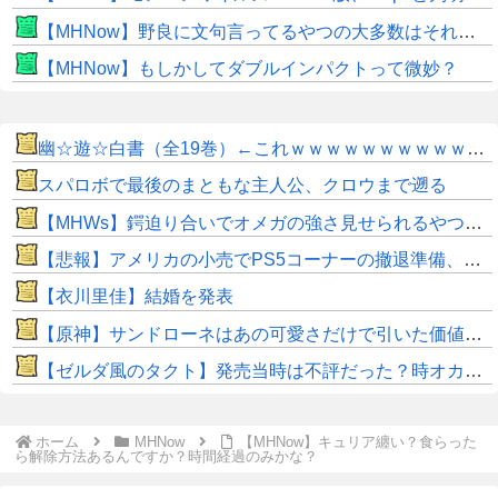
【MHNow】野良に文句言ってるやつの大多数はそれしてないだけの雑魚だから聞く耳持つだけムダよ
【MHNow】もしかしてダブルインパクトって微妙？
幽☆遊☆白書（全19巻）←これｗｗｗｗｗｗｗｗｗｗｗｗｗｗ
スパロボで最後のまともな主人公、クロウまで遡る
【MHWs】鍔迫り合いでオメガの強さ見せられるやつ一番すき
【悲報】アメリカの小売でPS5コーナーの撤退準備、はじまる
【衣川里佳】結婚を発表
【原神】サンドローネはあの可愛さだけで引いた価値ある！
【ゼルダ風のタクト】発売当時は不評だった？時オカから激変したキャラデザに「なんじゃこりゃ」
ホーム
MHNow
【MHNow】キュリア纏い？食らった
ら解除方法あるんですか？時間経過のみかな？