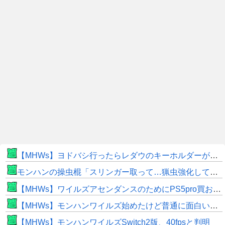
【MHWs】ヨドバシ行ったらレダウのキーホルダーが100円で売ってて草
モンハンの操虫棍「スリンガー取って…猟虫強化して…エキス取って… よし、戦うぞ」←これ
【MHWs】ワイルズアセンダンスのためにPS5pro買おうとしたら転売価格ばかりじゃねーか
【MHWs】モンハンワイルズ始めたけど普通に面白いじゃん
【MHWs】モンハンワイルズSwitch2版、40fpsと判明