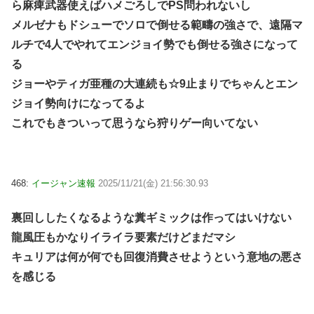
ら麻痺武器使えばハメごろしでPS問われないし
メルゼナもドシューでソロで倒せる範疇の強さで、遠隔マ
ルチで4人でやれてエンジョイ勢でも倒せる強さになって
る
ジョーやティガ亜種の大連続も☆9止まりでちゃんとエン
ジョイ勢向けになってるよ
これでもきついって思うなら狩りゲー向いてない
468:
イージャン速報
2025/11/21(金) 21:56:30.93
裏回ししたくなるような糞ギミックは作ってはいけない
龍風圧もかなりイライラ要素だけどまだマシ
キュリアは何が何でも回復消費させようという意地の悪さ
を感じる