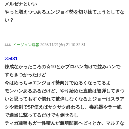
メルゼナといい
やっと増えつつあるエンジョイ勢を切り捨てようとしてな
い？
444:
イージャン速報
2025/11/21(金) 21:10:32.31
>>431
錬成なかったころの☆10とかプロハン向けで並みハンで
すらきつかったけど
今はめっちゃエンジョイ勢向けでぬるくなってるよ
モンハンあるあるだけど、やり始めた直後は被弾してきつ
いと思ってもすぐ慣れて被弾しなくなるよジョーはスラア
クや双剣でSP使えばサクサク終わるし、毒武器やラー砲
で適当に撃ってるだけでも倒せるし
ティガ亜種もガー性積んだ装填防御ヘビィとか、マルチな