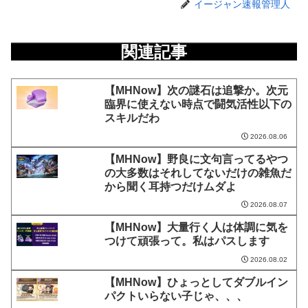
イージャン速報管理人
関連記事
【MHNow】次の謎石は追撃か。次元
臨界に使えない時点で闘気活性以下の
スキルだわ
2026.08.06
【MHNow】野良に文句言ってるやつ
の大多数はそれしてないだけの雑魚だ
から聞く耳持つだけムダよ
2026.08.07
【MHNow】大量行く人は体調に気を
つけて頑張って。私はパスします
2026.08.02
【MHNow】ひょっとしてダブルイン
パクトいらない子じゃ、、、