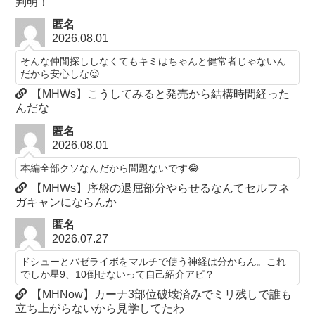
判明！
匿名
2026.08.01
そんな仲間探ししなくてもキミはちゃんと健常者じゃないん
だから安心しな😉
【MHWs】こうしてみると発売から結構時間経った
んだな
匿名
2026.08.01
本編全部クソなんだから問題ないです😂
【MHWs】序盤の退屈部分やらせるなんてセルフネ
ガキャンにならんか
匿名
2026.07.27
ドシューとバゼライボをマルチで使う神経は分からん。これ
でしか星9、10倒せないって自己紹介アピ？
【MHNow】カーナ3部位破壊済みでミリ残しで誰も
立ち上がらないから見学してたわ