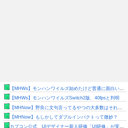
【MHWs】モンハンワイルズ始めたけど普通に面白いじゃん
【MHWs】モンハンワイルズSwitch2版、40fpsと判明
【MHNow】野良に文句言ってるやつの大多数はそれしてないだけの雑魚だから聞く耳持つだけムダよ
【MHNow】もしかしてダブルインパクトって微妙？
カプコン公式 UIデザイナー新人研修「UI研修」が実装まで進みました！