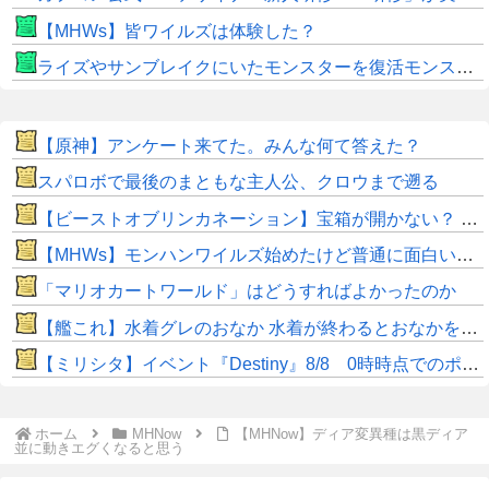
【MHWs】皆ワイルズは体験した？
ライズやサンブレイクにいたモンスターを復活モンスターと呼ぶのはやめよう
【原神】アンケート来てた。みんな何て答えた？
スパロボで最後のまともな主人公、クロウまで遡る
【ビーストオブリンカネーション】宝箱が開かない？ パスワードやマップ仕様に不満
【MHWs】モンハンワイルズ始めたけど普通に面白いじゃん
「マリオカートワールド」はどうすればよかったのか
【艦これ】水着グレのおなか 水着が終わるとおなかを隠してしまうから今のうちに堪能しておく 他
【ミリシタ】イベント『Destiny』8/8 0時時点でのポイント、ハイスコアのボーダー
ホーム
MHNow
【MHNow】ディア変異種は黒ディア
並に動きエグくなると思う