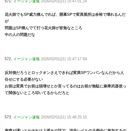
571:
イージャン速報
2026/02/01(日) 15:47:01.14
花火師でもSP威力積んでれば、開幕SPで変異箇所は余裕で壊れるんだ
が
問題はSP積んでて打つ花火師が皆無なところ
中の人の問題だな
572:
イージャン速報
2026/02/01(日) 15:47:17.69
反対側だろうとロックオンさえできれば変異SPワンパンなんだから人
任せにする必要がない
お前は変異でお前は頭壊せとか言ってるのはお前が無駄に麻痺武器使っ
て関係ないところ叩いてるからだろと
573:
イージャン速報
2026/02/01(日) 15:48:25.15
麻痺が遅いとかそれは上澄みの話で、渋谷レベルの大都会に参加するの