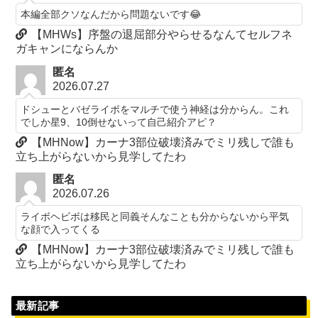
本編全部クソなんだから問題ないです😂
【MHWs】序盤の退屈部分やらせるなんてセルフネ
ガキャンにならんか
匿名
2026.07.27
ドシューとバゼライボをマルチで使う神経は分からん。これ
でしか星9、10倒せないって自己紹介アピ？
【MHNow】カーナ3部位破壊済みでミリ残しで誰も
立ち上がらないから見学してたわ
匿名
2026.07.26
ライボヘビボは移民と同義そんなことも分からないから平気
な顔で入ってくる
【MHNow】カーナ3部位破壊済みでミリ残しで誰も
立ち上がらないから見学してたわ
最新記事