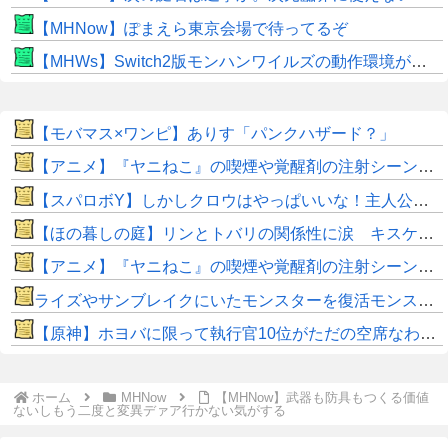
【MHNow】ぽまえら東京会場で待ってるぞ
【MHWs】Switch2版モンハンワイルズの動作環境が判明！
【モバマス×ワンピ】ありす「パンクハザード？」
【アニメ】『ヤニねこ』の喫煙や覚醒剤の注射シーン、青少年への影響をめぐってBPOで問題視「社会的な問題になっている時に紛らわしいことをするな」
【スパロボY】しかしクロウはやっぱいいな！主人公として魅力的すぎる…！
【ほの暮しの庭】リンとトバリの関係性に涙 キスケの株も急上昇
【アニメ】『ヤニねこ』の喫煙や覚醒剤の注射シーン、青少年への影響をめぐってBPOで問題視「社会的な問題になっている時に紛らわしいことをするな」
ライズやサンブレイクにいたモンスターを復活モンスターと呼ぶのはやめよう
【原神】ホヨバに限って執行官10位がただの空席なわけない！
ホーム
MHNow
【MHNow】武器も防具もつくる価値
ないしもう二度と変異デァア行かない気がする