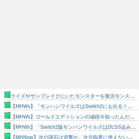
ライズやサンブレイクにいたモンスターを復活モンスターと呼ぶのはやめよう
【MHWs】「モンハンワイルズはSwitch2にも出る！」👈こいつにかけたい言葉ｗｗｗｗｗｗｗｗｗ
【MHWs】ゴールドエディションの値段今知ったんだけどやっっっっっっすwwwww
【MHWs】「Switch2版モンハンワイルズはDLSS込みで最大1440p動作」
【MHNow】次の謎石は追撃か。次元臨界に使えない時点で闘気活性以下のスキルだわ