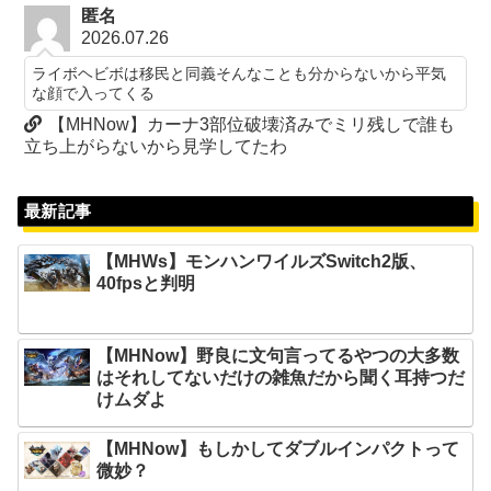
匿名
2026.07.26
ライボヘビボは移民と同義そんなことも分からないから平気
な顔で入ってくる
【MHNow】カーナ3部位破壊済みでミリ残しで誰も
立ち上がらないから見学してたわ
最新記事
【MHWs】モンハンワイルズSwitch2版、
40fpsと判明
【MHNow】野良に文句言ってるやつの大多数
はそれしてないだけの雑魚だから聞く耳持つだ
けムダよ
【MHNow】もしかしてダブルインパクトって
微妙？