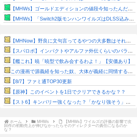
【MHWs】ゴールドエディションの値段今知ったんだけどやっっっっっっすwwwww
【MHWs】「Switch2版モンハンワイルズはDLSS込みで最大1440p動作」
【MHNow】野良に文句言ってるやつの大多数はそれしてないだけの雑魚だから聞く耳持つだけムダよ
【スパロボ】インパクトやアルファ外伝くらいのバランス求む！！ → インパクトも最終的にはコアブースターで雑魚は一撃で倒せてたけどね
【艦これ】暁「暁型で飲み会するわよ！」【安価あり】
この漫画で源義経を知った奴、大体が義経に同情するようになるｗｗｗｗｗｗｗｗ
【8/7】ファミ通TOP30更新
【原神】このイベントを1日でクリアできるかな？？
【スト6】キンバリー強くなった？「かなり強そう」「勝てなくなった」
ホーム
MHWs
【MHWs】ワイルズの評価の影響で次
回作の初動売上が伸びなかったらそのディレクターの責任になるのか
な？