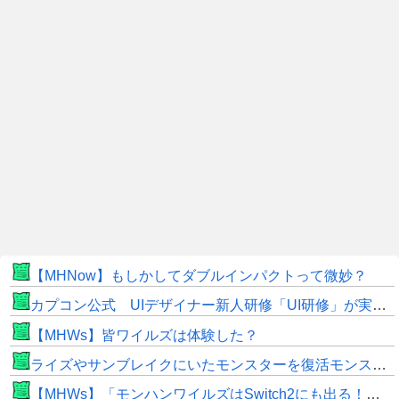
【MHNow】もしかしてダブルインパクトって微妙？
カプコン公式 UIデザイナー新人研修「UI研修」が実装まで進みました！
【MHWs】皆ワイルズは体験した？
ライズやサンブレイクにいたモンスターを復活モンスターと呼ぶのはやめよう
【MHWs】「モンハンワイルズはSwitch2にも出る！」👈こいつにかけたい言葉ｗｗｗｗｗｗｗｗｗ