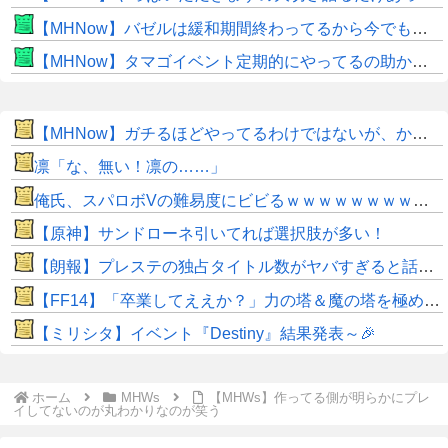
【MHNow】バゼルは緩和期間終わってるから今でもとんでもない数必要なんじゃない？
【MHNow】タマゴイベント定期的にやってるの助かるよね
【MHNow】ガチるほどやってるわけではないが、かと言って要撃戦くらいしかやることないんだよな
凛「な、無い！凛の……」
俺氏、スパロボVの難易度にビビるｗｗｗｗｗｗｗｗｗｗｗ
【原神】サンドローネ引いてれば選択肢が多い！
【朗報】プレステの独占タイトル数がヤバすぎると話題に！
【FF14】「卒業してええか？」力の塔＆魔の塔を極め尽くした強者ヒカセンが現れてしまうｗｗｗｗ
【ミリシタ】イベント『Destiny』結果発表～🎉
ホーム
MHWs
【MHWs】作ってる側が明らかにプレ
イしてないのが丸わかりなのが笑う