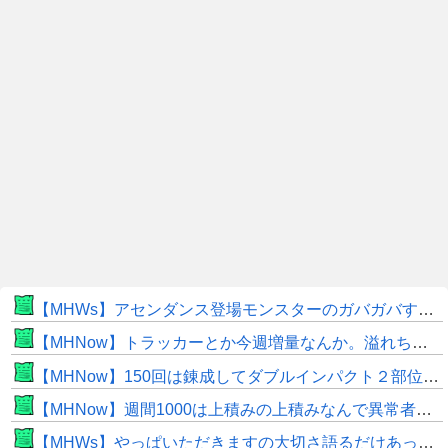
【MHWs】アセンダンス登場モンスターのガバガバすぎる偽リークきたな
【MHNow】トラッカーとか今週増量なんか。溢れちゃうから来週にして欲しいわ何狩れいうねん
【MHNow】150回は錬成してダブルインパクト２部位だけって流石に泣けてくる
【MHNow】週間1000は上積みの上積みなんで異常者です
【MHWs】やっぱいただきますの大切さ語るだけあって飯のこだわり凄いよね