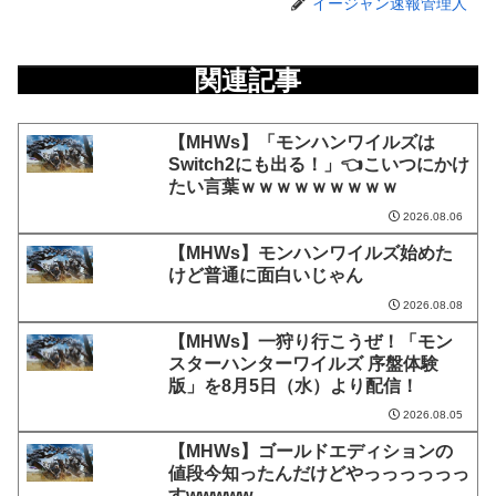
イージャン速報管理人
関連記事
【MHWs】「モンハンワイルズは
Switch2にも出る！」👈こいつにかけ
たい言葉ｗｗｗｗｗｗｗｗｗ
2026.08.06
【MHWs】モンハンワイルズ始めた
けど普通に面白いじゃん
2026.08.08
【MHWs】一狩り行こうぜ！「モン
スターハンターワイルズ 序盤体験
版」を8月5日（水）より配信！
2026.08.05
【MHWs】ゴールドエディションの
値段今知ったんだけどやっっっっっっ
すwwwww