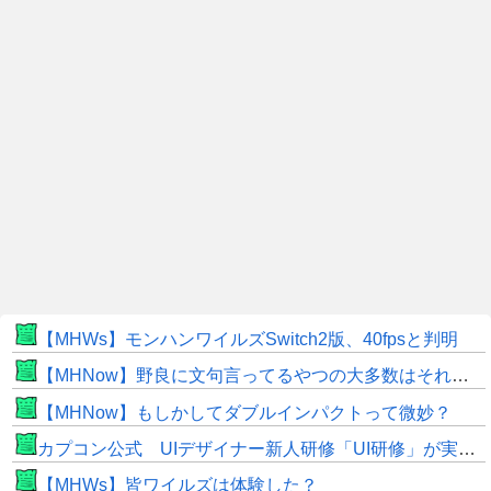
【MHWs】モンハンワイルズSwitch2版、40fpsと判明
【MHNow】野良に文句言ってるやつの大多数はそれしてないだけの雑魚だから聞く耳持つだけムダよ
【MHNow】もしかしてダブルインパクトって微妙？
カプコン公式 UIデザイナー新人研修「UI研修」が実装まで進みました！
【MHWs】皆ワイルズは体験した？