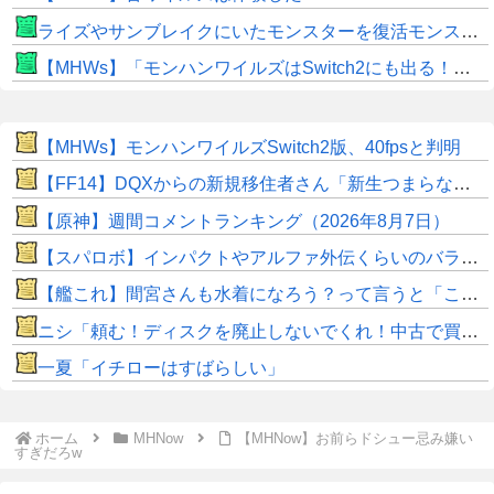
ライズやサンブレイクにいたモンスターを復活モンスターと呼ぶのはやめよう
【MHWs】「モンハンワイルズはSwitch2にも出る！」👈こいつにかけたい言葉ｗｗｗｗｗｗｗｗｗ
【MHWs】モンハンワイルズSwitch2版、40fpsと判明
【FF14】DQXからの新規移住者さん「新生つまらないって聞いてたけど普通に面白くてワロタｗｗ」
【原神】週間コメントランキング（2026年8月7日）
【スパロボ】インパクトやアルファ外伝くらいのバランス求む！！ → インパクトも最終的にはコアブースターで雑魚は一撃で倒せてたけどね
【艦これ】間宮さんも水着になろう？って言うと「こんなおばさんでもいいの？」って言ってあの際どい水着見せてくるんだ 他、間宮さんイラストスレ
ニシ「頼む！ディスクを廃止しないでくれ！中古で買えなくなるんだ！」
一夏「イチローはすばらしい」
ホーム
MHNow
【MHNow】お前らドシュー忌み嫌い
すぎだろw