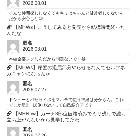
2026.08.01
そんな仲間探ししなくてもキミはちゃんと健常者じゃないん
だから安心しな😉
【MHWs】こうしてみると発売から結構時間経った
んだな
匿名
2026.08.01
本編全部クソなんだから問題ないです😂
【MHWs】序盤の退屈部分やらせるなんてセルフネ
ガキャンにならんか
匿名
2026.07.27
ドシューとバゼライボをマルチで使う神経は分からん。これ
でしか星9、10倒せないって自己紹介アピ？
【MHNow】カーナ3部位破壊済みでミリ残しで誰も
立ち上がらないから見学してたわ
匿名
2026.07.26