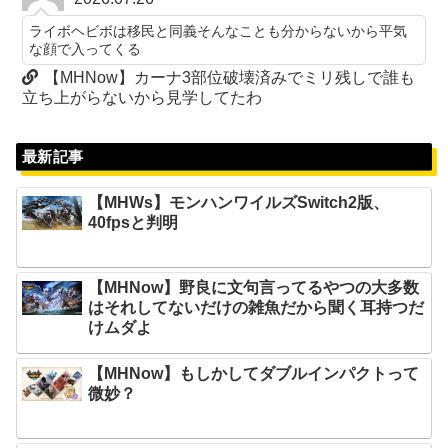
ライボヘビボは移民と同義そんなことも分からないから平気
な顔で入ってくる
【MHNow】カーナ3部位破壊済みでミリ残しで誰も
立ち上がらないから見学してたわ
最新記事
【MHWs】モンハンワイルズSwitch2版、
40fpsと判明
【MHNow】野良に文句言ってるやつの大多数
はそれしてないだけの雑魚だから聞く耳持つだ
けムダよ
【MHNow】もしかしてダブルインパクトって
微妙？