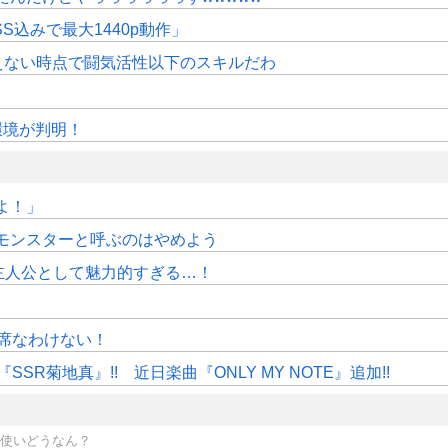
SS込みで最大1440p動作」
えない時点で闘気活性以下のスキルだわ
作環境が判明！
よ！」
モンスターと呼ぶのはやめよう
主人公として魅力的すぎる…！
」
席なわけない！
R菊地真』!! 近日楽曲『ONLY MY NOTE』追加!!
段使いどうなん？