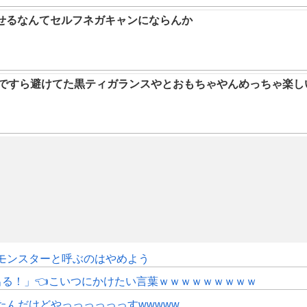
らせるなんてセルフネガキャンにならんか
9ですら避けてた黒ティガランスやとおもちゃやんめっちゃ楽し
モンスターと呼ぶのはやめよう
にも出る！」👈こいつにかけたい言葉ｗｗｗｗｗｗｗｗｗ
たんだけどやっっっっっっすwwwww