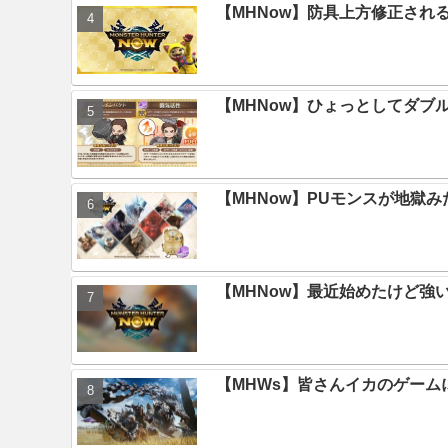
【MHNow】防具上方修正され
【MHNow】ひょっとしてダブ
【MHNow】PUモンスが地獄
【MHNow】最近始めたけど強
【MHWs】皆さんイカのゲー