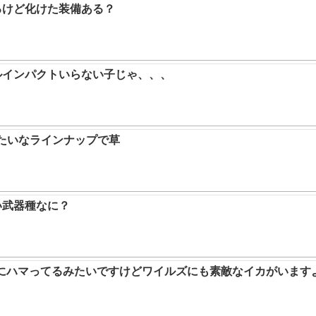
るけど化けた装備ある？
ルインパクトいらない子じゃ、、、
みたいなラインナップで草
い武器種なに？
ムにハマってるみたいですけどワイルズにも素敵なイカがいます