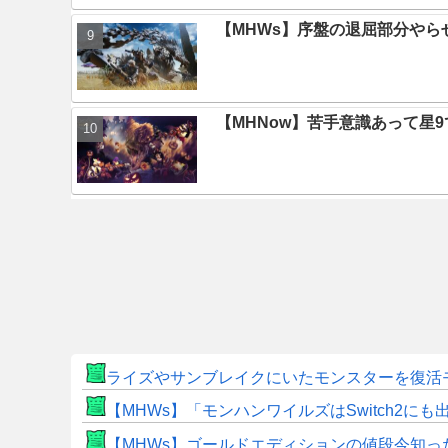
【MHWs】序盤の退屈部分や
【MHNow】苦手意識あって星
ライズやサンブレイクにいたモンスターを復活
【MHWs】「モンハンワイルズはSwitch2
【MHWs】ゴールドエディションの値段今知っ