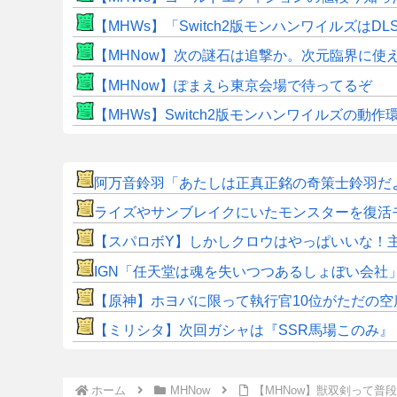
【MHWs】「Switch2版モンハンワイルズはDL
【MHNow】次の謎石は追撃か。次元臨界に使
【MHNow】ぽまえら東京会場で待ってるぞ
【MHWs】Switch2版モンハンワイルズの動
阿万音鈴羽「あたしは正真正銘の奇策士鈴羽だ
ライズやサンブレイクにいたモンスターを復活
【スパロボY】しかしクロウはやっぱいいな！
IGN「任天堂は魂を失いつつあるしょぼい会社
【原神】ホヨバに限って執行官10位がただの空
【ミリシタ】次回ガシャは『SSR馬場このみ』『SS
ホーム
MHNow
【MHNow】獣双剣って普