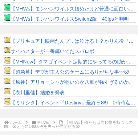
【MHWs】モンハンワイルズ始めたけど普通に面白いじゃん
【MHWs】モンハンワイルズSwitch2版、40fpsと判明
【プリキュア】映画たんプリは泣ける！？かりん役『鬼頭明里さん』アラン役『島﨑信長さん』レイン役『内山昂輝さん』だと判明！！
サイバスターが一番輝いてたスパロボ
【MHNow】タマゴイベント定期的にやってるの助かるよね
【超急募】デブが主人公のゲームにありがちな事〰🥵
【原神】アリョーシャが弱いのか八重が強すぎるのか。
【衣川里佳】結婚を発表
【ミリシタ】イベント『Destiny』最終日8/9 0時時点でのポイント、ハイスコアのボーダー
ホーム
MHWs
【MHWs】俺たちは同じ傷を持つもの
同士😭ともに14000円を失った仲間だろ😭