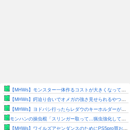
【MHWs】モンスター一体作るコストが大きくなっている昨今でこそ亜種に頼るべきだよな
【MHWs】鍔迫り合いでオメガの強さ見せられるやつ一番すき
【MHWs】ヨドバシ行ったらレダウのキーホルダーが100円で売ってて草
モンハンの操虫棍「スリンガー取って…猟虫強化して…エキス取って… よし、戦うぞ」←これ
【MHWs】ワイルズアセンダンスのためにPS5pro買おうとしたら転売価格ばかりじゃねーか