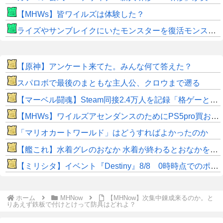
【MHWs】皆ワイルズは体験した？
ライズやサンブレイクにいたモンスターを復活モンスターと呼ぶのはやめよう
【原神】アンケート来てた。みんな何て答えた？
スパロボで最後のまともな主人公、クロウまで遡る
【マーベル闘魂】Steam同接2.4万人を記録「格ゲーとしてはかなり良い滑り出し」
【MHWs】ワイルズアセンダンスのためにPS5pro買おうとしたら転売価格ばかりじゃねーか
「マリオカートワールド」はどうすればよかったのか
【艦これ】水着グレのおなか 水着が終わるとおなかを隠してしまうから今のうちに堪能しておく 他
【ミリシタ】イベント『Destiny』8/8 0時時点でのポイント、ハイスコアのボーダー
ホーム
MHNow
【MHNow】次集中錬成来るのか。と
りあえず鉄板で付けとけって防具はどれよ？