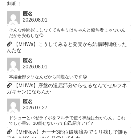
判明！
匿名
2026.08.01
そんな仲間探ししなくてもキミはちゃんと健常者じゃないん
だから安心しな😉
【MHWs】こうしてみると発売から結構時間経った
んだな
匿名
2026.08.01
本編全部クソなんだから問題ないです😂
【MHWs】序盤の退屈部分やらせるなんてセルフネ
ガキャンにならんか
匿名
2026.07.27
ドシューとバゼライボをマルチで使う神経は分からん。これ
でしか星9、10倒せないって自己紹介アピ？
【MHNow】カーナ3部位破壊済みでミリ残しで誰も