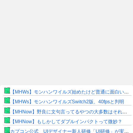
【MHWs】モンハンワイルズ始めたけど普通に面白いじゃん
【MHWs】モンハンワイルズSwitch2版、40fpsと判明
【MHNow】野良に文句言ってるやつの大多数はそれしてないだけの雑魚だから聞く耳持つだけムダよ
【MHNow】もしかしてダブルインパクトって微妙？
カプコン公式 UIデザイナー新人研修「UI研修」が実装まで進みました！