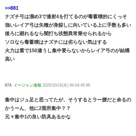
>>881
ナズチ弓は溜め3で連射4を打てるのが毒蓄積的にくっそ
強いレイア弓は矢種が身躱しに向いている上に手数も多い
後ろに廻れるなら闇打ち状態異常乗せられるから
ソロなら毒蓄積はナズチには劣らない気はする
火力は素で150違うし集中要らないからレイア弓のが結構
高い
874:
イージャン速報
2025/10/16(木) 06:04:40.96
集中はジュ足と思ってたが、そうするとラー腰だと余るの
かうーん、他に2箇所集中？？
元々集中1の良い防具あるかな