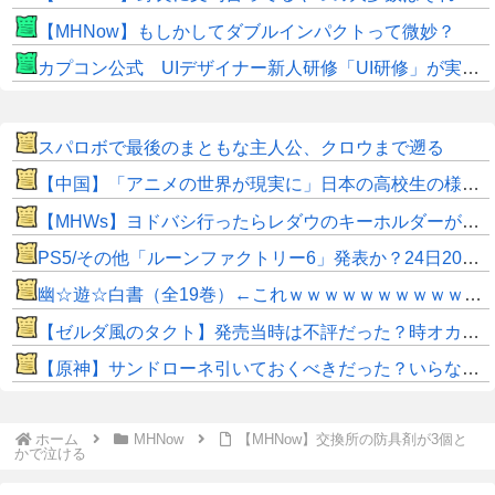
【MHNow】もしかしてダブルインパクトって微妙？
カプコン公式 UIデザイナー新人研修「UI研修」が実装まで進みました！
スパロボで最後のまともな主人公、クロウまで遡る
【中国】「アニメの世界が現実に」日本の高校生の様子に中国ネット「青春」「うらやましい」
【MHWs】ヨドバシ行ったらレダウのキーホルダーが100円で売ってて草
PS5/その他「ルーンファクトリー6」発表か？24日20時～最新情報を告知する20周年記念放送を実施
幽☆遊☆白書（全19巻）←これｗｗｗｗｗｗｗｗｗｗｗｗｗｗ
【ゼルダ風のタクト】発売当時は不評だった？時オカから激変したキャラデザに「なんじゃこりゃ」
【原神】サンドローネ引いておくべきだった？いらなかった？
ホーム
MHNow
【MHNow】交換所の防具剤が3個と
かで泣ける