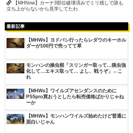
【MHNow】カーナ3部位破壊済みでミリ残しで誰も
立ち上がらないから見学してたわ
最新記事
【MHWs】ヨドバシ行ったらレダウのキーホル
ダーが100円で売ってて草
モンハンの操虫棍「スリンガー取って…猟虫強
化して…エキス取って… よし、戦うぞ」←こ
れ
【MHWs】ワイルズアセンダンスのために
PS5pro買おうとしたら転売価格ばかりじゃね
ーか
【MHWs】モンハンワイルズ始めたけど普通に
面白いじゃん