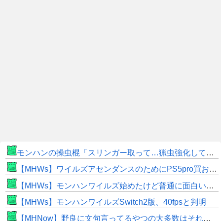
モンハンの操虫棍「スリンガー取って…猟虫強化して…エキス取って… よし、戦うぞ」←これ
【MHWs】ワイルズアセンダンスのためにPS5pro買おうとしたら転売価格ばかりじゃねーか
【MHWs】モンハンワイルズ始めたけど普通に面白いじゃん
【MHWs】モンハンワイルズSwitch2版、40fpsと判明
【MHNow】野良に文句言ってるやつの大多数はそれしてないだけの雑魚だから聞く耳持つだけムダよ