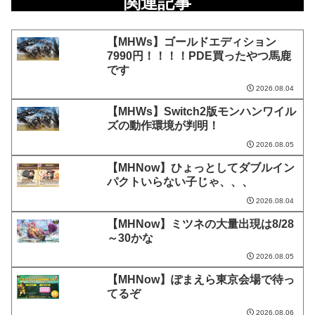
関連記事
【MHWs】ゴールドエディション
7990円！！！！PDE買ったやつ馬鹿
です
2026.08.04
【MHWs】Switch2版モンハンワイル
ズの動作環境が判明！
2026.08.05
【MHNow】ひょっとしてダブルイン
パクトいらない子じゃ、、、
2026.08.04
【MHNow】ミツネの大量出現は8/28
～30かな
2026.08.05
【MHNow】ぽまえら東京会場で待っ
てるぞ
2026.08.06