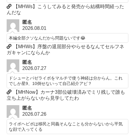
【MHWs】こうしてみると発売から結構時間経った
んだな
匿名
2026.08.01
本編全部クソなんだから問題ないです😂
【MHWs】序盤の退屈部分やらせるなんてセルフネ
ガキャンにならんか
匿名
2026.07.27
ドシューとバゼライボをマルチで使う神経は分からん。これ
でしか星9、10倒せないって自己紹介アピ？
【MHNow】カーナ3部位破壊済みでミリ残しで誰も
立ち上がらないから見学してたわ
匿名
2026.07.26
ライボヘビボは移民と同義そんなことも分からないから平気
な顔で入ってくる