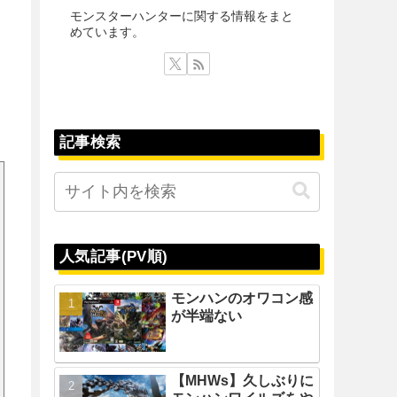
モンスターハンターに関する情報をまと
めています。
記事検索
人気記事(PV順)
モンハンのオワコン感
が半端ない
【MHWs】久しぶりに