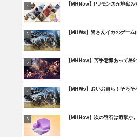
【MHNow】PUモンスが地獄
【MHWs】皆さんイカのゲー
【MHNow】苦手意識あって星
【MHWs】おいお前ら！そろそ
【MHNow】次の謎石は追撃