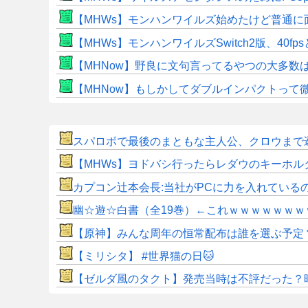
【MHWs】モンハンワイルズ始めたけど普通に
【MHWs】モンハンワイルズSwitch2版、40fp
【MHNow】野良に文句言ってるやつの大多数
【MHNow】もしかしてダブルインパクトって
スパロボで最後のまともな主人公、クロウまで
【MHWs】ヨドバシ行ったらレダウのキーホル
カプコン辻本会長:当社がPCに力を入れている
幽☆遊☆白書（全19巻）←これｗｗｗｗｗｗｗ
【原神】みんな周年の恒常配布は誰を選ぶ予定
【ミリシタ】 #世界猫の日🐱
【ゼルダ風のタクト】発売当時は不評だった？