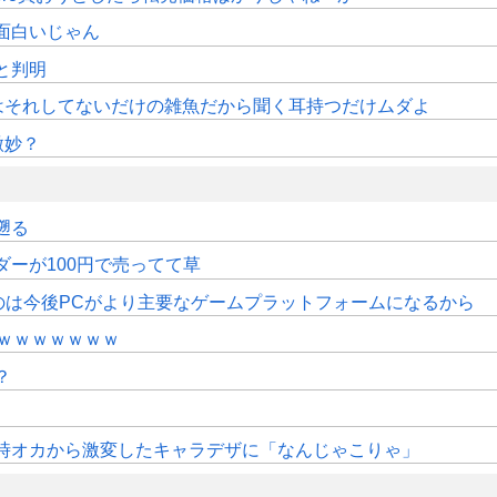
面白いじゃん
sと判明
はそれしてないだけの雑魚だから聞く耳持つだけムダよ
微妙？
遡る
ダーが100円で売ってて草
のは今後PCがより主要なゲームプラットフォームになるから
ｗｗｗｗｗｗｗ
？
時オカから激変したキャラデザに「なんじゃこりゃ」