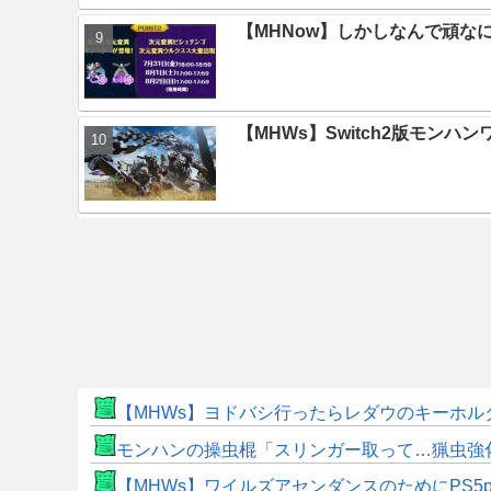
【MHNow】しかしなんで頑な
【MHWs】Switch2版モン
【MHWs】ヨドバシ行ったらレダウのキーホル
モンハンの操虫棍「スリンガー取って…猟虫強
【MHWs】ワイルズアセンダンスのためにPS5