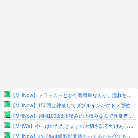
【MHNow】トラッカーとか今週増量なんか。溢れちゃうから来週にして欲しいわ何狩れいうねん
【MHNow】150回は錬成してダブルインパクト２部位だけって流石に泣けてくる
【MHNow】週間1000は上積みの上積みなんで異常者です
【MHWs】やっぱいただきますの大切さ語るだけあって飯のこだわり凄いよね
【MHNow】バゼルは緩和期間終わってるから今でもとんでもない数必要なんじゃない？