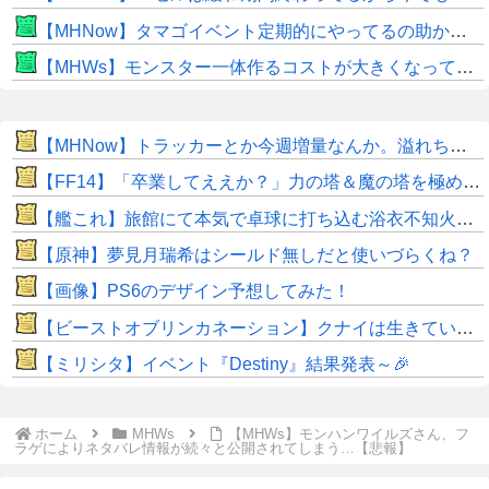
【MHNow】タマゴイベント定期的にやってるの助かるよね
【MHWs】モンスター一体作るコストが大きくなっている昨今でこそ亜種に頼るべきだよな
【MHNow】トラッカーとか今週増量なんか。溢れちゃうから来週にして欲しいわ何狩れいうねん
【FF14】「卒業してええか？」力の塔＆魔の塔を極め尽くした強者ヒカセンが現れてしまうｗｗｗｗ
【艦これ】旅館にて本気で卓球に打ち込む浴衣不知火ちゃん 他
【原神】夢見月瑞希はシールド無しだと使いづらくね？
【画像】PS6のデザイン予想してみた！
【ビーストオブリンカネーション】クナイは生きていた？隠しイベント発見「円形の床がエレベーターになってる」
【ミリシタ】イベント『Destiny』結果発表～🎉
ホーム
MHWs
【MHWs】モンハンワイルズさん、フ
ラゲによりネタバレ情報が続々と公開されてしまう…【悲報】