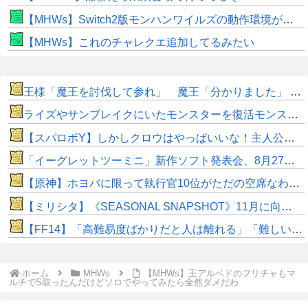
【MHWs】Switch2版モンハンワイルズの動作環境が判明！
【MHWs】これのチャレクエ追加してるみたい
王様「魔王を討伐して参れ」 魔王「分かりました」 後編
ライズやサンブレイクにいたモンスターを復活モンスターと呼ぶのはやめよう
【スパロボY】しかしクロウはやっぱいいな！主人公として魅力的すぎる…！
「イーグレットツーミニ」新作ソフト発表会、8月27日に配信へ！
【原神】ホヨバに限って執行官10位がただの空席なわけない！
【ミリシタ】《SEASONAL SNAPSHOT》11月に向けて音無小鳥、青羽美咲が登場!!「勤労感謝」をイメージしたグッズが受注開始!!
​【FF14】「高難易度ばかりだと人は離れる」「難しいのも大事！」←このエオルゼアの未解決問題、大先輩であるWorld of Warcraftはどうしてる？
ホーム
MHWs
【MHWs】王アルベドのフリチャもマ
ルチでS取ったんだけどソロでやってみたら全然ダメだわ