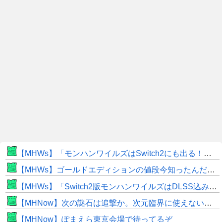
【MHWs】「モンハンワイルズはSwitch2にも出る！」👈こいつにかけたい言葉ｗｗｗｗｗｗｗｗｗ
【MHWs】ゴールドエディションの値段今知ったんだけどやっっっっっっすwwwww
【MHWs】「Switch2版モンハンワイルズはDLSS込みで最大1440p動作」
【MHNow】次の謎石は追撃か。次元臨界に使えない時点で闘気活性以下のスキルだわ
【MHNow】ぽまえら東京会場で待ってるぞ