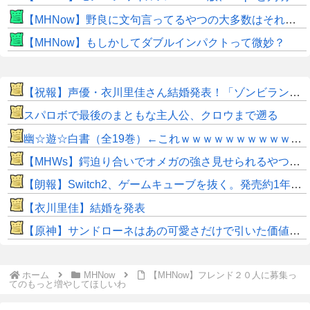
【MHNow】野良に文句言ってるやつの大多数はそれしてないだけの雑魚だから聞く耳持つだけムダよ
【MHNow】もしかしてダブルインパクトって微妙？
【祝報】声優・衣川里佳さん結婚発表！「ゾンビランドサガ」ゆうぎり、「ウマ娘」ナリタブライアン、「天穂のサクナヒメ」ココロワヒメなど活躍。おめでとうございます！！
スパロボで最後のまともな主人公、クロウまで遡る
幽☆遊☆白書（全19巻）←これｗｗｗｗｗｗｗｗｗｗｗｗｗｗ
【MHWs】鍔迫り合いでオメガの強さ見せられるやつ一番すき
【朗報】Switch2、ゲームキューブを抜く。発売約1年で2368万台突破
【衣川里佳】結婚を発表
【原神】サンドローネはあの可愛さだけで引いた価値ある！
ホーム
MHNow
【MHNow】フレンド２０人に募集っ
てのもっと増やしてほしいわ