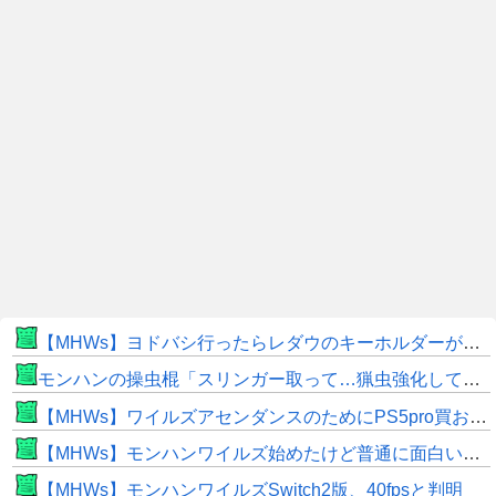
【MHWs】ヨドバシ行ったらレダウのキーホルダーが100円で売ってて草
モンハンの操虫棍「スリンガー取って…猟虫強化して…エキス取って… よし、戦うぞ」←これ
【MHWs】ワイルズアセンダンスのためにPS5pro買おうとしたら転売価格ばかりじゃねーか
【MHWs】モンハンワイルズ始めたけど普通に面白いじゃん
【MHWs】モンハンワイルズSwitch2版、40fpsと判明