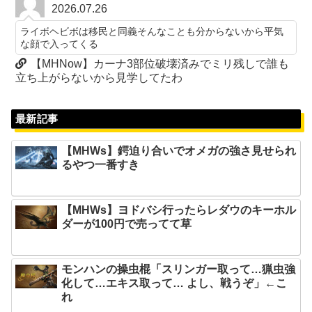
2026.07.26
ライボヘビボは移民と同義そんなことも分からないから平気
な顔で入ってくる
【MHNow】カーナ3部位破壊済みでミリ残しで誰も
立ち上がらないから見学してたわ
最新記事
【MHWs】鍔迫り合いでオメガの強さ見せられ
るやつ一番すき
【MHWs】ヨドバシ行ったらレダウのキーホル
ダーが100円で売ってて草
モンハンの操虫棍「スリンガー取って…猟虫強
化して…エキス取って… よし、戦うぞ」←こ
れ