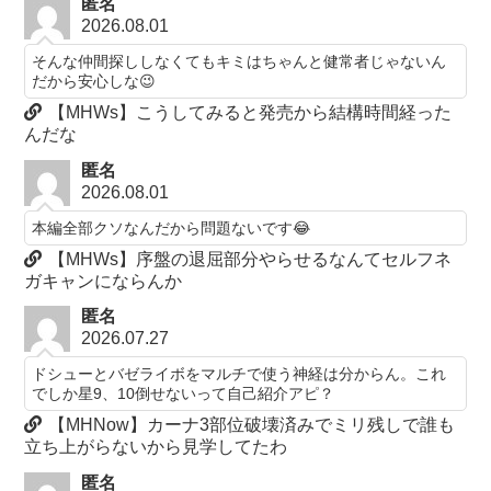
匿名
2026.08.01
そんな仲間探ししなくてもキミはちゃんと健常者じゃないん
だから安心しな😉
【MHWs】こうしてみると発売から結構時間経った
んだな
匿名
2026.08.01
本編全部クソなんだから問題ないです😂
【MHWs】序盤の退屈部分やらせるなんてセルフネ
ガキャンにならんか
匿名
2026.07.27
ドシューとバゼライボをマルチで使う神経は分からん。これ
でしか星9、10倒せないって自己紹介アピ？
【MHNow】カーナ3部位破壊済みでミリ残しで誰も
立ち上がらないから見学してたわ
匿名