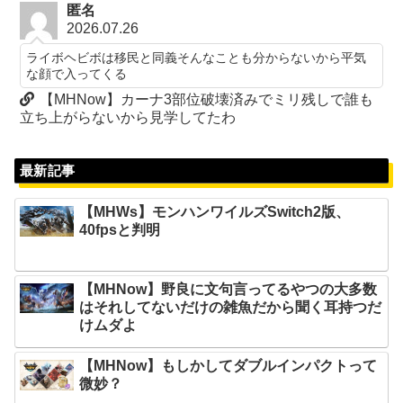
匿名
2026.07.26
ライボヘビボは移民と同義そんなことも分からないから平気
な顔で入ってくる
【MHNow】カーナ3部位破壊済みでミリ残しで誰も
立ち上がらないから見学してたわ
最新記事
【MHWs】モンハンワイルズSwitch2版、
40fpsと判明
【MHNow】野良に文句言ってるやつの大多数
はそれしてないだけの雑魚だから聞く耳持つだ
けムダよ
【MHNow】もしかしてダブルインパクトって
微妙？