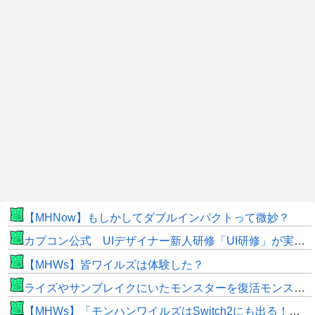
【MHNow】もしかしてダブルインパクトって微妙？
カプコン公式 UIデザイナー新人研修「UI研修」が実装まで進みました！
【MHWs】皆ワイルズは体験した？
ライズやサンブレイクにいたモンスターを復活モンスターと呼ぶのはやめよう
【MHWs】「モンハンワイルズはSwitch2にも出る！」👈こいつにかけたい言葉ｗｗｗｗｗｗｗｗｗ