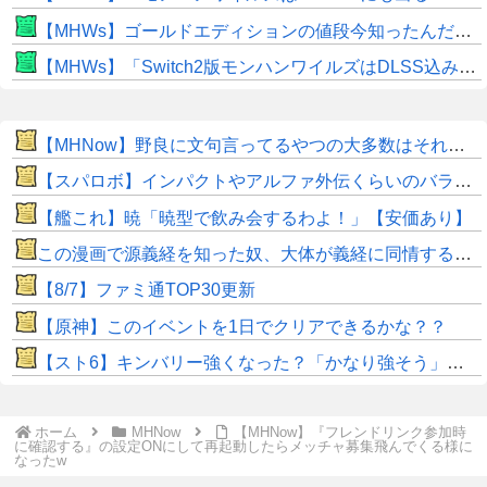
【MHWs】ゴールドエディションの値段今知ったんだけどやっっっっっっすwwwww
【MHWs】「Switch2版モンハンワイルズはDLSS込みで最大1440p動作」
【MHNow】野良に文句言ってるやつの大多数はそれしてないだけの雑魚だから聞く耳持つだけムダよ
【スパロボ】インパクトやアルファ外伝くらいのバランス求む！！ → インパクトも最終的にはコアブースターで雑魚は一撃で倒せてたけどね
【艦これ】暁「暁型で飲み会するわよ！」【安価あり】
この漫画で源義経を知った奴、大体が義経に同情するようになるｗｗｗｗｗｗｗｗ
【8/7】ファミ通TOP30更新
【原神】このイベントを1日でクリアできるかな？？
【スト6】キンバリー強くなった？「かなり強そう」「勝てなくなった」
ホーム
MHNow
【MHNow】『フレンドリンク参加時
に確認する』の設定ONにして再起動したらメッチャ募集飛んでくる様に
なったw