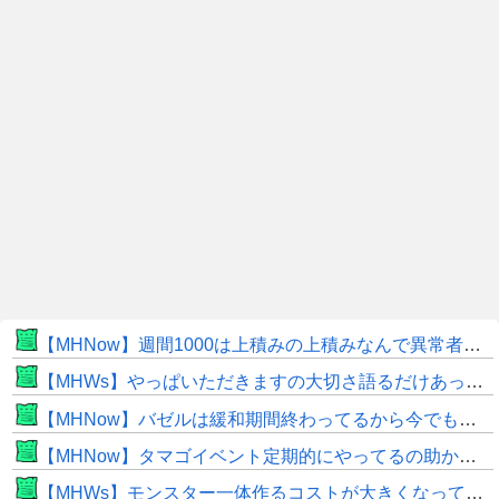
【MHNow】週間1000は上積みの上積みなんで異常者です
【MHWs】やっぱいただきますの大切さ語るだけあって飯のこだわり凄いよね
【MHNow】バゼルは緩和期間終わってるから今でもとんでもない数必要なんじゃない？
【MHNow】タマゴイベント定期的にやってるの助かるよね
【MHWs】モンスター一体作るコストが大きくなっている昨今でこそ亜種に頼るべきだよな