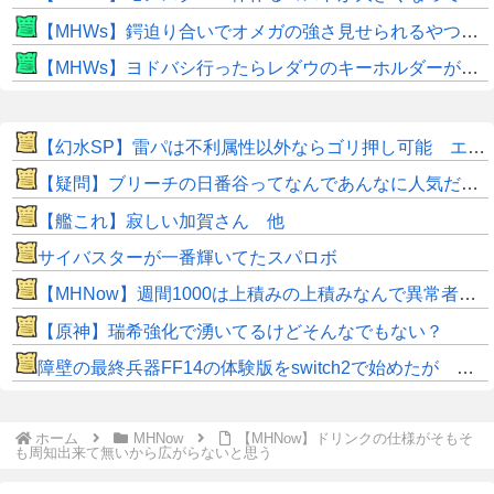
【MHWs】鍔迫り合いでオメガの強さ見せられるやつ一番すき
【MHWs】ヨドバシ行ったらレダウのキーホルダーが100円で売ってて草
【幻水SP】雷パは不利属性以外ならゴリ押し可能 エギル・ラグナル・キカが強力
【疑問】ブリーチの日番谷ってなんであんなに人気だったんや？？？？
【艦これ】寂しい加賀さん 他
サイバスターが一番輝いてたスパロボ
【MHNow】週間1000は上積みの上積みなんで異常者です
【原神】瑞希強化で湧いてるけどそんなでもない？
障壁の最終兵器FF14の体験版をswitch2で始めたが これ何時間遊べば面白くなるんだ？
ホーム
MHNow
【MHNow】ドリンクの仕様がそもそ
も周知出来て無いから広がらないと思う