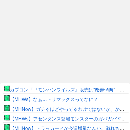
カプコン「『モンハンワイルズ』販売は“改善傾向”―中長期でワールド超え目指す」
【MHWs】なぁ…トリマックスってなに？
【MHNow】ガチるほどやってるわけではないが、かと言って要撃戦くらいしかやることないんだよな
【MHWs】アセンダンス登場モンスターのガバガバすぎる偽リークきたな
【MHNow】トラッカーとか今週増量なんか。溢れちゃうから来週にして欲しいわ何狩れいうねん