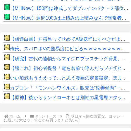
【MHNow】150回は錬成してダブルインパクト２部位だけって流石に泣けてくる
【MHNow】週間1000は上積みの上積みなんで異常者です
【幽遊白書】戸愚呂ってせめてA級妖怪にすべきだよなｗｗｗｗ
俺氏、スパロボVの難易度にビビるｗｗｗｗｗｗｗｗｗｗｗ
【研究】古代の遺物からマイクロプラスチック発見、考古学に変化か
【艦これ】初心者提督「電を名前で呼んだらブチ切れた」【SS】
いい加減もうええって…と思う漫画の定番設定、集まるスレ→
カプコン「『モンハンワイルズ』販売は“改善傾向”―中長期でワールド超え目指す」
【原神】後からサンドローネとは別軸の星電導アタッカー来そう。
ホーム
MHシリーズ
明日から順次設置な。ヨッシー
に続いて大ヒットするから買っとくと良いぞ